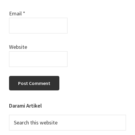
Email
*
Website
Primary
Darami Artikel
Sidebar
Search
this
website