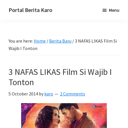
Skip
Skip
Skip
Portal Berita Karo
Menu
to
to
to
media
primary
main
primary
komunikasi
navigation
content
sidebar
Taneh
You are here:
Home
/
Berita Baru
/
3 NAFAS LIKAS Film Si
Karo,
Wajib I Tonton
sejarah
budaya
Karo.
3 NAFAS LIKAS Film Si Wajib I
Tonton
5 October 2014
by
karo
2 Comments