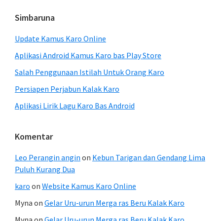
Simbaruna
Update Kamus Karo Online
Aplikasi Android Kamus Karo bas Play Store
Salah Penggunaan Istilah Untuk Orang Karo
Persiapen Perjabun Kalak Karo
Aplikasi Lirik Lagu Karo Bas Android
Komentar
Leo Perangin angin
on
Kebun Tarigan dan Gendang Lima
Puluh Kurang Dua
karo
on
Website Kamus Karo Online
Myna
on
Gelar Uru-urun Merga ras Beru Kalak Karo
Myna
on
Gelar Uru-urun Merga ras Beru Kalak Karo