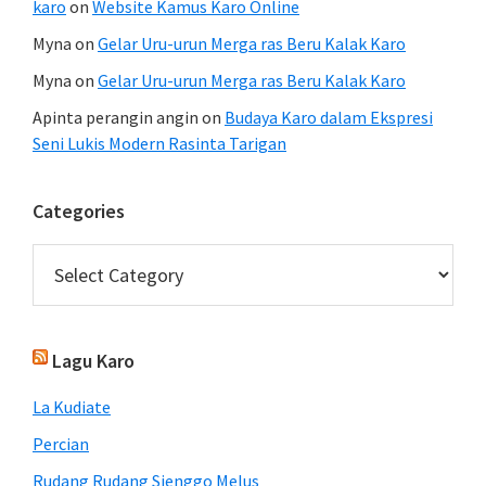
karo
on
Website Kamus Karo Online
Myna
on
Gelar Uru-urun Merga ras Beru Kalak Karo
Myna
on
Gelar Uru-urun Merga ras Beru Kalak Karo
Apinta perangin angin
on
Budaya Karo dalam Ekspresi
Seni Lukis Modern Rasinta Tarigan
Categories
Categories
Lagu Karo
La Kudiate
Percian
Rudang Rudang Sienggo Melus