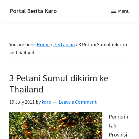
Skip
Skip
Skip
Portal Berita Karo
Menu
to
to
to
media
primary
main
primary
komunikasi
navigation
content
sidebar
Taneh
You are here:
Home
/
Pertanian
/
3 Petani Sumut dikirim
Karo,
ke Thailand
sejarah
budaya
Karo.
3 Petani Sumut dikirim ke
Thailand
19 July 2011
by
karo
Leave a Comment
Pemerin
tah
Provinsi