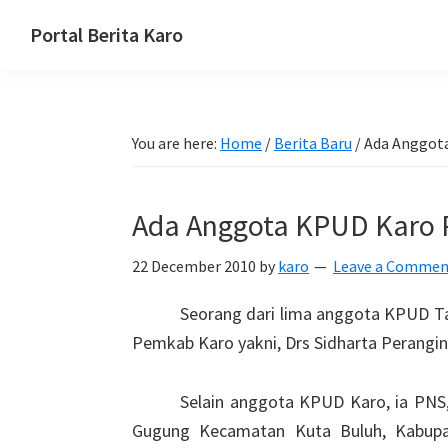
Skip
Skip
Skip
Portal Berita Karo
to
to
to
media
primary
main
primary
komunikasi
navigation
content
sidebar
Taneh
You are here:
Home
/
Berita Baru
/
Ada Anggota
Karo,
sejarah
budaya
Ada Anggota KPUD Karo 
Karo.
22 December 2010
by
karo
Leave a Commen
Seorang dari lima anggota KPUD Tan
Pemkab Karo yakni, Drs Sidharta Perangin-
Selain anggota KPUD Karo, ia PNS,
Gugung Kecamatan Kuta Buluh, Kabupat