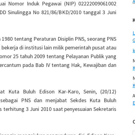
A
uai Nomor Induk Pegawai (NIP) 02222009061002
 DD Sinulingga No 821/86/BKD/2010 tanggal 3 Juni
L
 1980 tentang Peraturan Disiplin PNS, seorang PNS
G
ekerja di institusi lain milik pemerintah pusat atau
k
mor 25 tahuh 2009 tentang Pelayanan Publik yang
tercantum pada Bab IV tentang Hak, Kewajiban dan
at Kuta Buluh Edison Kar-Karo, Senin, (20/12)
A
 sebagai PNS dan menjabat Sekdes Kuta Buluh
E
terhitung 3 Juni 2010 saat penyesuaian Sekretaris
C