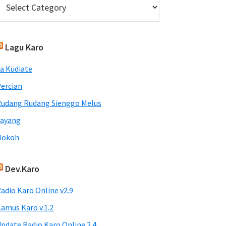
Lagu Karo
a Kudiate
ercian
udang Rudang Sienggo Melus
Sayang
Nokoh
Dev.Karo
adio Karo Online v2.9
amus Karo v.1.2
pdate Radio Karo Online 2.4