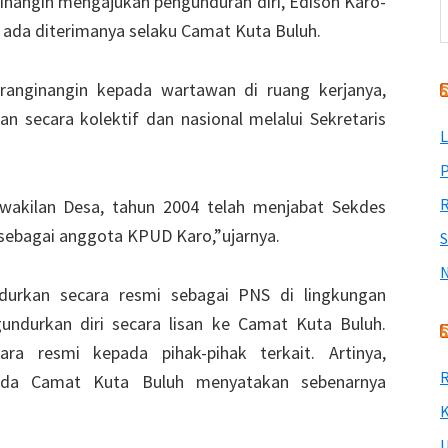
inangin mengajukan pengunduran diri, Edison Karo-
ada diterimanya selaku Camat Kuta Buluh.
anginangin kepada wartawan di ruang kerjanya,
 secara kolektif dan nasional melalui Sekretaris
L
P
R
akilan Desa, tahun 2004 telah menjabat Sekdes
sebagai anggota KPUD Karo,”ujarnya.
durkan secara resmi sebagai PNS di lingkungan
ndurkan diri secara lisan ke Camat Kuta Buluh.
a resmi kepada pihak-pihak terkait. Artinya,
R
pada Camat Kuta Buluh menyatakan sebenarnya
K
U