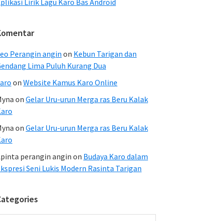
plikasi Lirik Lagu Karo Bas Android
Komentar
eo Perangin angin
on
Kebun Tarigan dan
endang Lima Puluh Kurang Dua
aro
on
Website Kamus Karo Online
Myna
on
Gelar Uru-urun Merga ras Beru Kalak
Karo
Myna
on
Gelar Uru-urun Merga ras Beru Kalak
Karo
pinta perangin angin
on
Budaya Karo dalam
kspresi Seni Lukis Modern Rasinta Tarigan
Categories
ategories