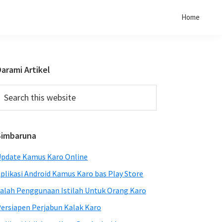
Home
Primary
arami Artikel
Sidebar
earch
his
ebsite
Simbaruna
pdate Kamus Karo Online
plikasi Android Kamus Karo bas Play Store
alah Penggunaan Istilah Untuk Orang Karo
ersiapen Perjabun Kalak Karo