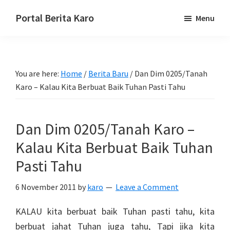
Skip
Skip
Skip
Portal Berita Karo
Menu
to
to
to
media
primary
main
primary
komunikasi
navigation
content
sidebar
Taneh
You are here:
Home
/
Berita Baru
/
Dan Dim 0205/Tanah
Karo,
Karo – Kalau Kita Berbuat Baik Tuhan Pasti Tahu
sejarah
budaya
Karo.
Dan Dim 0205/Tanah Karo –
Kalau Kita Berbuat Baik Tuhan
Pasti Tahu
6 November 2011
by
karo
Leave a Comment
KALAU kita berbuat baik Tuhan pasti tahu, kita
berbuat jahat Tuhan juga tahu, Tapi jika kita