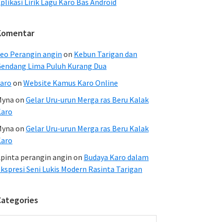
plikasi Lirik Lagu Karo Bas Android
Komentar
eo Perangin angin
on
Kebun Tarigan dan
endang Lima Puluh Kurang Dua
aro
on
Website Kamus Karo Online
Myna
on
Gelar Uru-urun Merga ras Beru Kalak
Karo
Myna
on
Gelar Uru-urun Merga ras Beru Kalak
Karo
pinta perangin angin
on
Budaya Karo dalam
kspresi Seni Lukis Modern Rasinta Tarigan
Categories
ategories