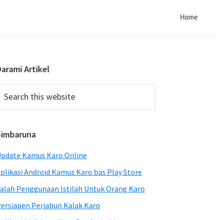
Home
Primary
arami Artikel
Sidebar
earch
his
ebsite
Simbaruna
pdate Kamus Karo Online
plikasi Android Kamus Karo bas Play Store
alah Penggunaan Istilah Untuk Orang Karo
ersiapen Perjabun Kalak Karo