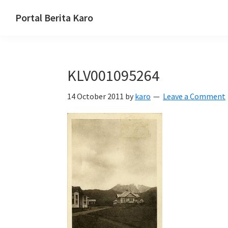
Skip
Skip
Skip
Portal Berita Karo
to
to
to
media
primary
main
primary
komunikasi
navigation
content
sidebar
Taneh
KLV001095264
Karo,
sejarah
14 October 2011
by
karo
Leave a Comment
budaya
Karo.