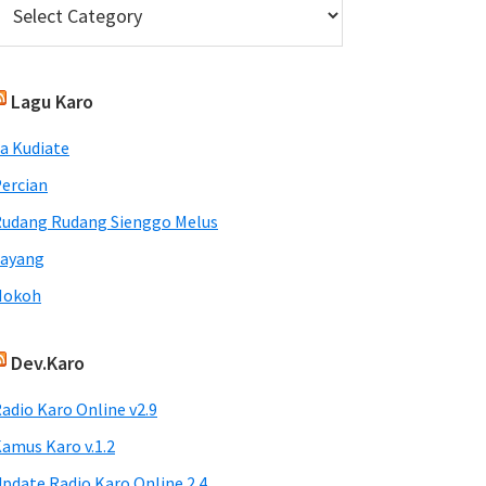
Lagu Karo
a Kudiate
ercian
udang Rudang Sienggo Melus
Sayang
Nokoh
Dev.Karo
adio Karo Online v2.9
amus Karo v.1.2
pdate Radio Karo Online 2.4