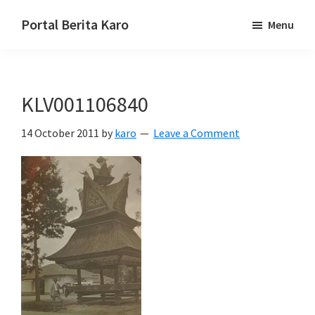
Skip
Skip
Skip
Portal Berita Karo
Menu
to
to
to
media
primary
main
primary
komunikasi
navigation
content
sidebar
Taneh
KLV001106840
Karo,
sejarah
14 October 2011
by
karo
Leave a Comment
budaya
Karo.