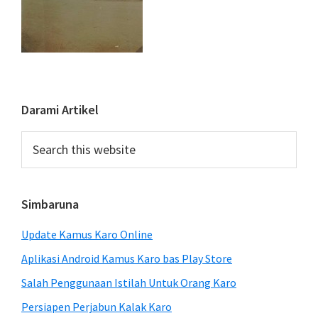
Primary
Darami Artikel
Sidebar
Search
this
website
Simbaruna
Update Kamus Karo Online
Aplikasi Android Kamus Karo bas Play Store
Salah Penggunaan Istilah Untuk Orang Karo
Persiapen Perjabun Kalak Karo