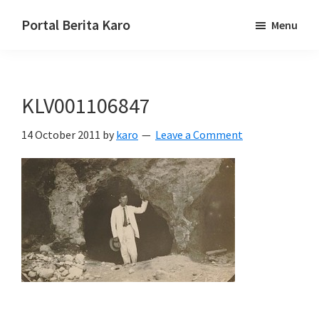
Skip
Skip
Skip
Portal Berita Karo
Menu
to
to
to
media
primary
main
primary
komunikasi
navigation
content
sidebar
Taneh
KLV001106847
Karo,
sejarah
14 October 2011
by
karo
Leave a Comment
budaya
Karo.