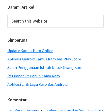
Primary
Darami Artikel
Sidebar
Search
this
website
Simbaruna
Update Kamus Karo Online
Aplikasi Android Kamus Karo bas Play Store
Salah Penggunaan Istilah Untuk Orang Karo
Persiapen Perjabun Kalak Karo
Aplikasi Lirik Lagu Karo Bas Android
Komentar
Leo Perangin angin
on
Kebun Tarigan dan Gendang Lima