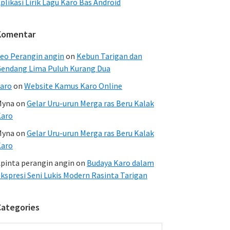
plikasi Lirik Lagu Karo Bas Android
Komentar
eo Perangin angin
on
Kebun Tarigan dan
endang Lima Puluh Kurang Dua
aro
on
Website Kamus Karo Online
Myna
on
Gelar Uru-urun Merga ras Beru Kalak
Karo
Myna
on
Gelar Uru-urun Merga ras Beru Kalak
Karo
pinta perangin angin
on
Budaya Karo dalam
kspresi Seni Lukis Modern Rasinta Tarigan
Categories
ategories