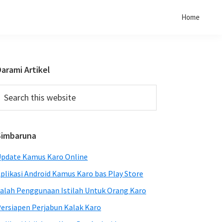
Home
Primary
arami Artikel
Sidebar
earch
his
ebsite
Simbaruna
pdate Kamus Karo Online
plikasi Android Kamus Karo bas Play Store
alah Penggunaan Istilah Untuk Orang Karo
ersiapen Perjabun Kalak Karo