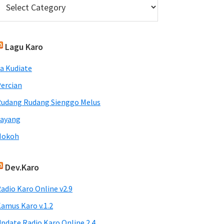
Lagu Karo
a Kudiate
ercian
udang Rudang Sienggo Melus
Sayang
Nokoh
Dev.Karo
adio Karo Online v2.9
amus Karo v.1.2
pdate Radio Karo Online 2.4