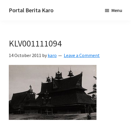
Skip
Skip
Skip
Portal Berita Karo
Menu
to
to
to
media
primary
main
primary
komunikasi
navigation
content
sidebar
Taneh
KLV001111094
Karo,
sejarah
14 October 2011
by
karo
Leave a Comment
budaya
Karo.