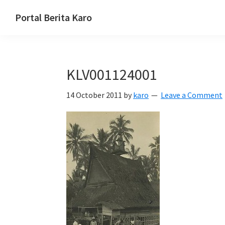
Skip
Skip
Skip
Portal Berita Karo
to
to
to
media
primary
main
primary
komunikasi
navigation
content
sidebar
Taneh
KLV001124001
Karo,
sejarah
14 October 2011
by
karo
Leave a Comment
budaya
Karo.