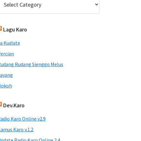
Lagu Karo
a Kudiate
ercian
udang Rudang Sienggo Melus
Sayang
Nokoh
Dev.Karo
adio Karo Online v2.9
amus Karo v.1.2
pdate Radio Karo Online 2.4