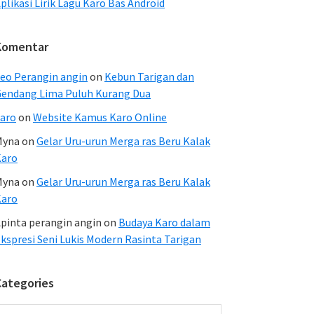
plikasi Lirik Lagu Karo Bas Android
Komentar
eo Perangin angin
on
Kebun Tarigan dan
endang Lima Puluh Kurang Dua
aro
on
Website Kamus Karo Online
Myna
on
Gelar Uru-urun Merga ras Beru Kalak
Karo
Myna
on
Gelar Uru-urun Merga ras Beru Kalak
Karo
pinta perangin angin
on
Budaya Karo dalam
kspresi Seni Lukis Modern Rasinta Tarigan
Categories
ategories