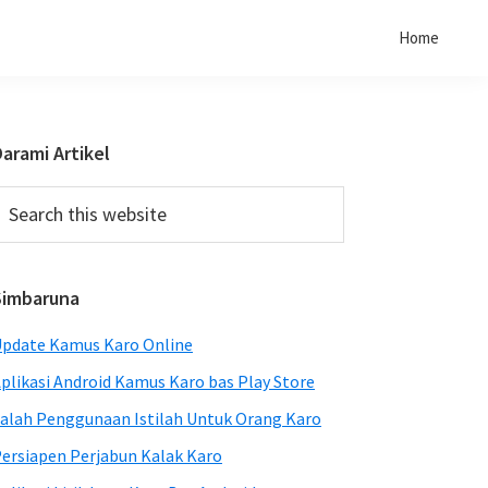
Home
Primary
arami Artikel
Sidebar
earch
his
ebsite
Simbaruna
pdate Kamus Karo Online
plikasi Android Kamus Karo bas Play Store
alah Penggunaan Istilah Untuk Orang Karo
ersiapen Perjabun Kalak Karo