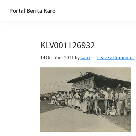
Skip
Skip
Skip
Portal Berita Karo
to
to
to
media
primary
main
primary
komunikasi
navigation
content
sidebar
Taneh
KLV001126932
Karo,
sejarah
14 October 2011
by
karo
Leave a Comment
budaya
Karo.