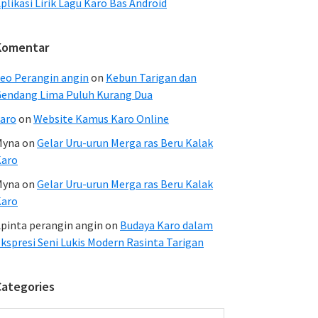
plikasi Lirik Lagu Karo Bas Android
Komentar
eo Perangin angin
on
Kebun Tarigan dan
endang Lima Puluh Kurang Dua
aro
on
Website Kamus Karo Online
Myna
on
Gelar Uru-urun Merga ras Beru Kalak
Karo
Myna
on
Gelar Uru-urun Merga ras Beru Kalak
Karo
pinta perangin angin
on
Budaya Karo dalam
kspresi Seni Lukis Modern Rasinta Tarigan
Categories
ategories