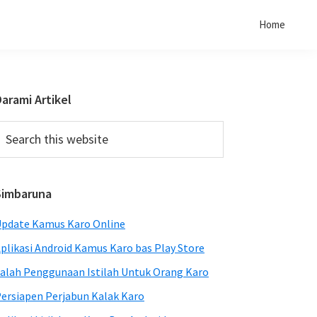
Home
Primary
arami Artikel
Sidebar
earch
his
ebsite
Simbaruna
pdate Kamus Karo Online
plikasi Android Kamus Karo bas Play Store
alah Penggunaan Istilah Untuk Orang Karo
ersiapen Perjabun Kalak Karo