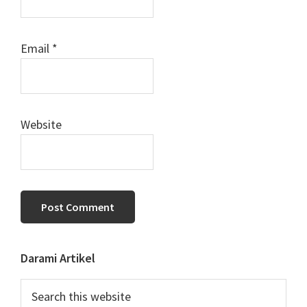
Email
*
Website
Primary
Darami Artikel
Sidebar
Search
this