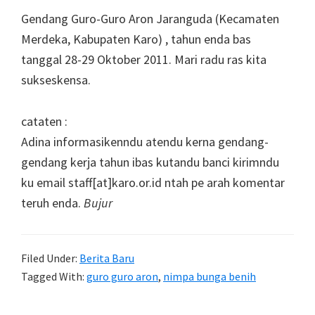
Gendang Guro-Guro Aron Jaranguda (Kecamaten
Merdeka, Kabupaten Karo) , tahun enda bas
tanggal 28-29 Oktober 2011. Mari radu ras kita
sukseskensa.
cataten :
Adina informasikenndu atendu kerna gendang-
gendang kerja tahun ibas kutandu banci kirimndu
ku email staff[at]karo.or.id ntah pe arah komentar
teruh enda.
Bujur
Filed Under:
Berita Baru
Tagged With:
guro guro aron
,
nimpa bunga benih