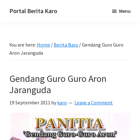
Skip
Skip
Skip
Portal Berita Karo
Menu
to
to
to
media
primary
main
primary
komunikasi
navigation
content
sidebar
Taneh
You are here:
Home
/
Berita Baru
/
Gendang Guro Guro
Karo,
Aron Jaranguda
sejarah
budaya
Karo.
Gendang Guro Guro Aron
Jaranguda
19 September 2011
by
karo
Leave a Comment