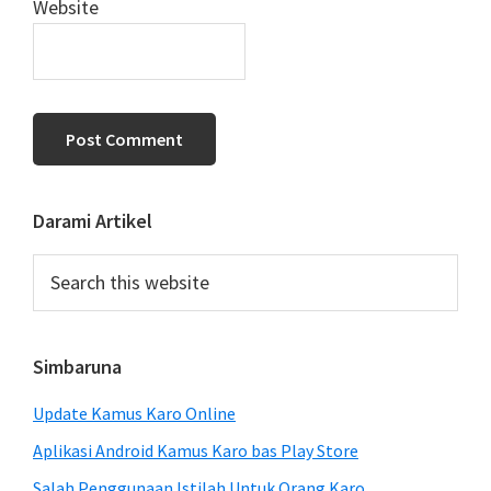
Website
Primary
Darami Artikel
Sidebar
Search
this
website
Simbaruna
Update Kamus Karo Online
Aplikasi Android Kamus Karo bas Play Store
Salah Penggunaan Istilah Untuk Orang Karo