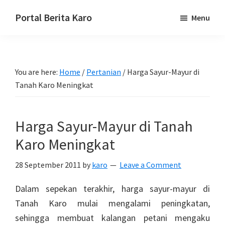
Skip
Skip
Skip
Portal Berita Karo
Menu
to
to
to
media
primary
main
primary
komunikasi
navigation
content
sidebar
Taneh
You are here:
Home
/
Pertanian
/
Harga Sayur-Mayur di
Karo,
Tanah Karo Meningkat
sejarah
budaya
Karo.
Harga Sayur-Mayur di Tanah
Karo Meningkat
28 September 2011
by
karo
Leave a Comment
Dalam sepekan terakhir, harga sayur-mayur di
Tanah Karo mulai mengalami peningkatan,
sehingga membuat kalangan petani mengaku