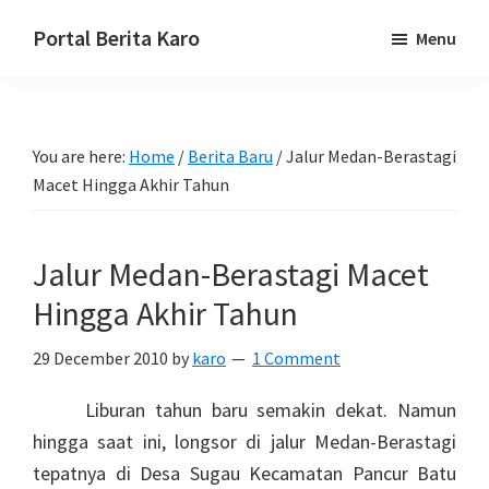
Skip
Skip
Skip
Portal Berita Karo
Menu
to
to
to
media
primary
main
primary
komunikasi
navigation
content
sidebar
Taneh
You are here:
Home
/
Berita Baru
/
Jalur Medan-Berastagi
Karo,
Macet Hingga Akhir Tahun
sejarah
budaya
Karo.
Jalur Medan-Berastagi Macet
Hingga Akhir Tahun
29 December 2010
by
karo
1 Comment
Liburan tahun baru semakin dekat. Namun
hingga saat ini, longsor di jalur Medan-Berastagi
tepatnya di Desa Sugau Kecamatan Pancur Batu