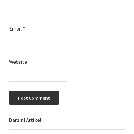
Email
*
Website
Primary
Darami Artikel
Sidebar
Search