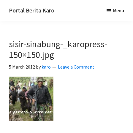
Skip
Skip
Skip
Portal Berita Karo
Menu
to
to
to
media
primary
main
primary
komunikasi
navigation
content
sidebar
Taneh
sisir-sinabung-_karopress-
Karo,
sejarah
150×150.jpg
budaya
5 March 2012
by
karo
Leave a Comment
Karo.