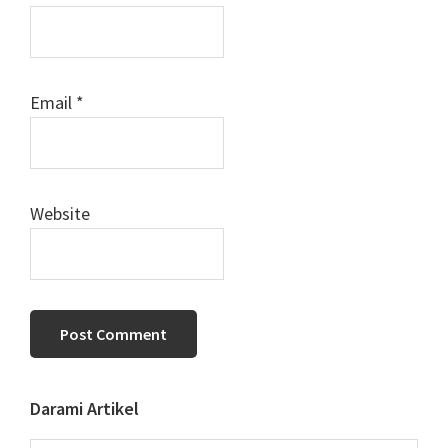
Email
*
Website
Primary
Darami Artikel
Sidebar