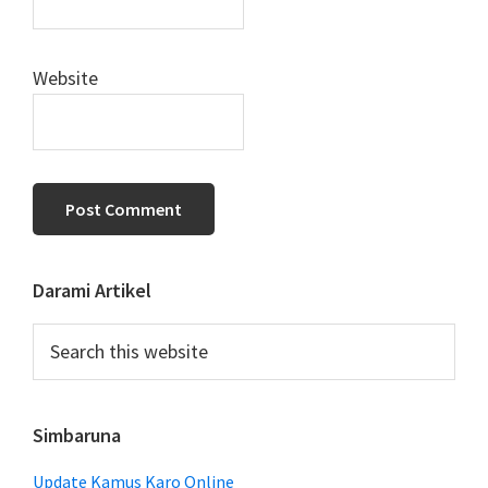
Website
Primary
Darami Artikel
Sidebar
Search
this
website
Simbaruna
Update Kamus Karo Online