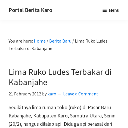
Skip
Skip
Skip
Portal Berita Karo
Menu
to
to
to
media
primary
main
primary
komunikasi
navigation
content
sidebar
Taneh
You are here:
Home
/
Berita Baru
/
Lima Ruko Ludes
Karo,
Terbakar di Kabanjahe
sejarah
budaya
Karo.
Lima Ruko Ludes Terbakar di
Kabanjahe
21 February 2012
by
karo
Leave a Comment
Sedikitnya lima rumah toko (ruko) di Pasar Baru
Kabanjahe, Kabupaten Karo, Sumatra Utara, Senin
(20/2), hangus dilalap api. Diduga api berasal dari