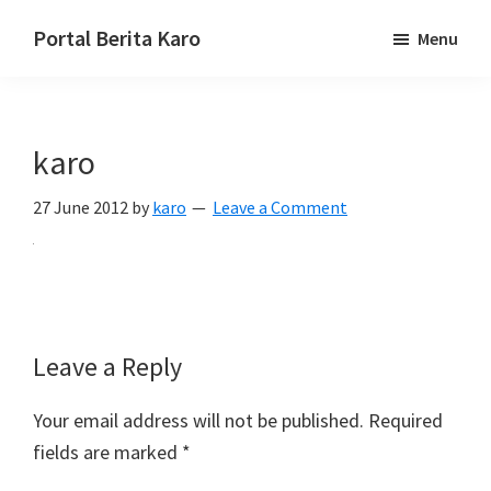
Skip
Skip
Skip
Portal Berita Karo
Menu
to
to
to
media
primary
main
primary
komunikasi
navigation
content
sidebar
Taneh
karo
Karo,
sejarah
27 June 2012
by
karo
Leave a Comment
budaya
Karo.
Reader
Leave a Reply
Interactions
Your email address will not be published.
Required
fields are marked
*