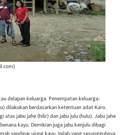
il.com
)
tau delapan keluarga. Penempatan keluarga-
bu) dilakukan berdasarkan ketentuan adat Karo.
atas jabu jahe (hilir) dan jabu julu (hulu). Jabu jahe
 benana kayu. Demikian juga jabu kenjulu dibagi
rumah sendipar ujung kayu. Inilah yang sesungguhnya