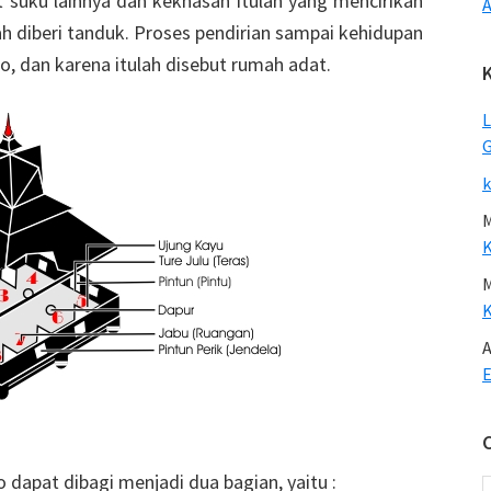
 suku lainnya dan kekhasan itulah yang mencirikan
A
 diberi tanduk. Proses pendirian sampai kehidupan
o, dan karena itulah disebut rumah adat.
L
G
k
A
E
dapat dibagi menjadi dua bagian, yaitu :
C