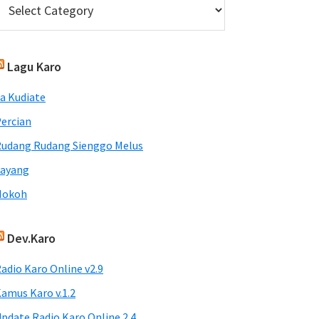
Lagu Karo
a Kudiate
ercian
udang Rudang Sienggo Melus
Sayang
Nokoh
Dev.Karo
adio Karo Online v2.9
amus Karo v.1.2
pdate Radio Karo Online 2.4