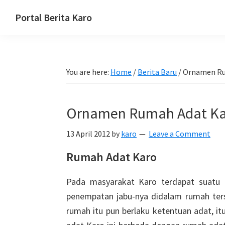
Skip
Skip
Skip
Portal Berita Karo
to
to
to
media
primary
main
primary
komunikasi
navigation
content
sidebar
Taneh
You are here:
Home
/
Berita Baru
/
Ornamen Ru
Karo,
sejarah
budaya
Ornamen Rumah Adat Ka
Karo.
13 April 2012
by
karo
Leave a Comment
Rumah Adat Karo
Pada masyarakat Karo terdapat suatu 
penempatan jabu-nya didalam rumah ter
rumah itu pun berlaku ketentuan adat, i