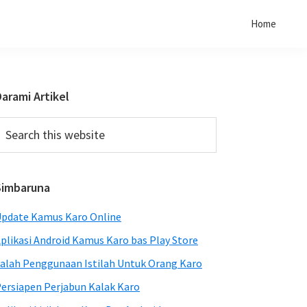
Home
Primary
arami Artikel
Sidebar
earch
his
ebsite
Simbaruna
pdate Kamus Karo Online
plikasi Android Kamus Karo bas Play Store
alah Penggunaan Istilah Untuk Orang Karo
ersiapen Perjabun Kalak Karo