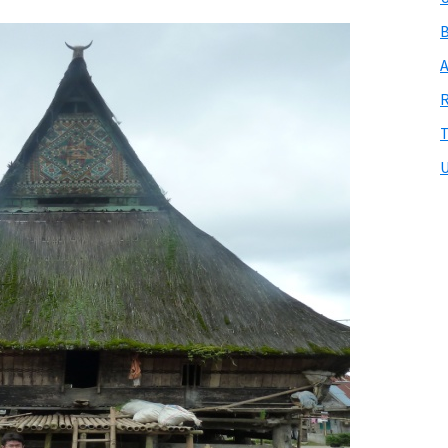
B
A
R
T
U