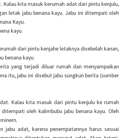
t. Kalau kita masuk kerumah adat dari pintu kenjulu,
gan letak jabu benana kayu. Jabu ini ditempati oleh
enana Kayu.
bena kayu.
a kerumah dari pintu kenjahe letaknya disebelah kanan,
bu benana kayu.
rita yang terjadi diluar rumah dan menyampaikan
na itu, jabu ini disebut jabu sungkun berita (sumber
dat. Kalau kita masuk dari pintu kenjulu ke rumah
i ditempati oleh kalimbubu jabu benana kayu. Oleh
n-minem.
an jabu adat, karena penempatannya harus sesuai
mpatinya ditentukan menurut adat. Akan tetapi,