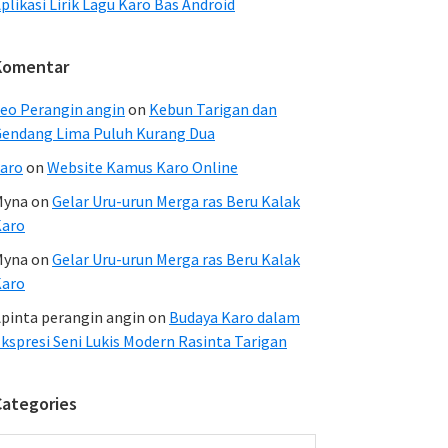
plikasi Lirik Lagu Karo Bas Android
Komentar
eo Perangin angin
on
Kebun Tarigan dan
endang Lima Puluh Kurang Dua
aro
on
Website Kamus Karo Online
Myna
on
Gelar Uru-urun Merga ras Beru Kalak
Karo
Myna
on
Gelar Uru-urun Merga ras Beru Kalak
Karo
pinta perangin angin
on
Budaya Karo dalam
kspresi Seni Lukis Modern Rasinta Tarigan
Categories
ategories