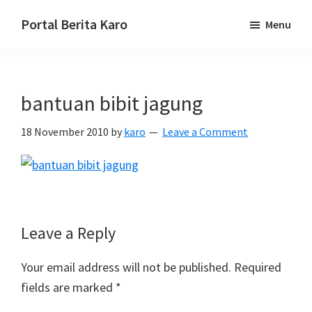
Skip
Skip
Skip
Portal Berita Karo
Menu
to
to
to
media
primary
main
primary
komunikasi
navigation
content
sidebar
Taneh
bantuan bibit jagung
Karo,
sejarah
18 November 2010
by
karo
Leave a Comment
budaya
Karo.
Reader
Leave a Reply
Interactions
Your email address will not be published.
Required
fields are marked
*