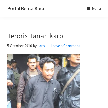
Skip
Skip
Skip
Portal Berita Karo
Menu
to
to
to
media
primary
main
primary
komunikasi
navigation
content
sidebar
Taneh
Teroris Tanah karo
Karo,
sejarah
5 October 2010
by
karo
Leave a Comment
budaya
Karo.