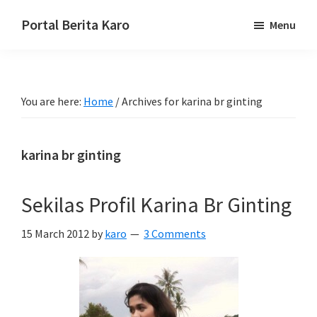
Skip
Skip
Skip
Portal Berita Karo
Menu
to
to
to
media
primary
main
primary
komunikasi
navigation
content
sidebar
Taneh
You are here:
Home
/
Archives for karina br ginting
Karo,
sejarah
budaya
karina br ginting
Karo.
Sekilas Profil Karina Br Ginting
15 March 2012
by
karo
3 Comments