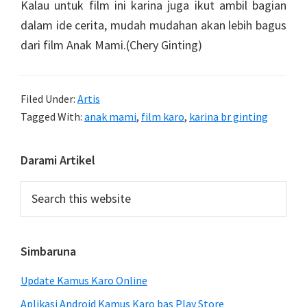
Kalau untuk film ini karina juga ikut ambil bagian
dalam ide cerita, mudah mudahan akan lebih bagus
dari film Anak Mami.(Chery Ginting)
Filed Under:
Artis
Tagged With:
anak mami
,
film karo
,
karina br ginting
Primary
Darami Artikel
Sidebar
Search
this
website
Simbaruna
Update Kamus Karo Online
Aplikasi Android Kamus Karo bas Play Store