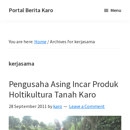
Skip
Skip
Skip
Portal Berita Karo
Menu
to
to
to
media
primary
main
primary
komunikasi
navigation
content
sidebar
Taneh
You are here:
Home
/
Archives for kerjasama
Karo,
sejarah
budaya
kerjasama
Karo.
Pengusaha Asing Incar Produk
Holtikultura Tanah Karo
28 September 2011
by
karo
Leave a Comment