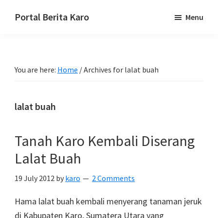
Skip
Skip
Skip
Portal Berita Karo
Menu
to
to
to
media
primary
main
primary
komunikasi
navigation
content
sidebar
Taneh
You are here:
Home
/
Archives for lalat buah
Karo,
sejarah
budaya
lalat buah
Karo.
Tanah Karo Kembali Diserang
Lalat Buah
19 July 2012
by
karo
2 Comments
Hama lalat buah kembali menyerang tanaman jeruk
di Kabupaten Karo, Sumatera Utara yang