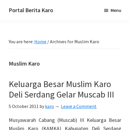
Skip
Skip
Skip
Portal Berita Karo
Menu
to
to
to
media
primary
main
primary
komunikasi
navigation
content
sidebar
Taneh
You are here:
Home
/
Archives for Muslim Karo
Karo,
sejarah
budaya
Muslim Karo
Karo.
Keluarga Besar Muslim Karo
Deli Serdang Gelar Muscab III
5 October 2011
by
karo
Leave a Comment
Musyawarah Cabang (Muscab) III Keluarga Besar
Muslim Karo (KAMKA) Kabupaten Deli Serdang