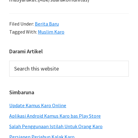
Filed Under:
Berita Baru
Tagged With:
Muslim Karo
Primary
Darami Artikel
Sidebar
Search
this
website
Simbaruna
Update Kamus Karo Online
Aplikasi Android Kamus Karo bas Play Store
Salah Penggunaan Istilah Untuk Orang Karo
Persiapen Perjabun Kalak Karo