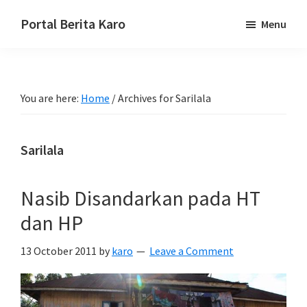
Skip
Skip
Skip
Portal Berita Karo
Menu
to
to
to
media
primary
main
primary
komunikasi
navigation
content
sidebar
Taneh
You are here:
Home
/
Archives for Sarilala
Karo,
sejarah
budaya
Sarilala
Karo.
Nasib Disandarkan pada HT
dan HP
13 October 2011
by
karo
Leave a Comment