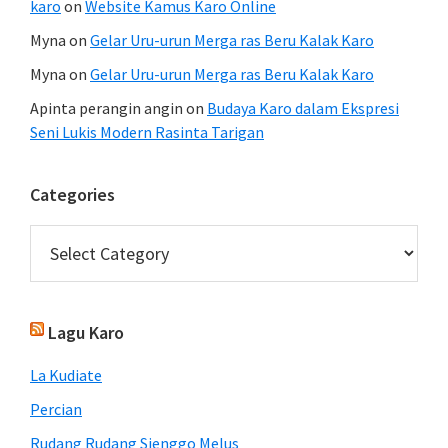
karo
on
Website Kamus Karo Online
Myna
on
Gelar Uru-urun Merga ras Beru Kalak Karo
Myna
on
Gelar Uru-urun Merga ras Beru Kalak Karo
Apinta perangin angin
on
Budaya Karo dalam Ekspresi
Seni Lukis Modern Rasinta Tarigan
Categories
Categories
Lagu Karo
La Kudiate
Percian
Rudang Rudang Sienggo Melus