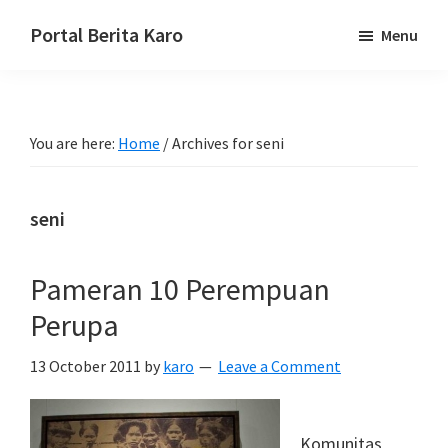
Skip
Skip
Skip
Portal Berita Karo
Menu
to
to
to
media
primary
main
primary
komunikasi
navigation
content
sidebar
Taneh
You are here:
Home
/
Archives for seni
Karo,
sejarah
budaya
seni
Karo.
Pameran 10 Perempuan
Perupa
13 October 2011
by
karo
Leave a Comment
Komunitas