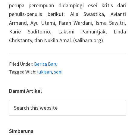
perupa perempuan didampingi esei kritis dari
penulis-penulis berikut: Alia Swastika, Avianti
Armand, Ayu Utami, Farah Wardani, Isma Sawitri,
Kurie Suditomo, Laksmi Pamuntjak, Linda
Christanty, dan Nukila Amal. (salihara.org)
Filed Under:
Berita Baru
Tagged With:
lukisan
,
seni
Primary
Darami Artikel
Sidebar
Search
this
website
Simbaruna