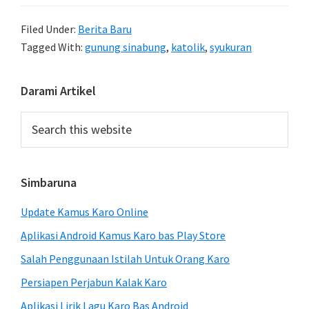
Filed Under:
Berita Baru
Tagged With:
gunung sinabung
,
katolik
,
syukuran
Primary
Darami Artikel
Sidebar
Search
this
website
Simbaruna
Update Kamus Karo Online
Aplikasi Android Kamus Karo bas Play Store
Salah Penggunaan Istilah Untuk Orang Karo
Persiapen Perjabun Kalak Karo
Aplikasi Lirik Lagu Karo Bas Android