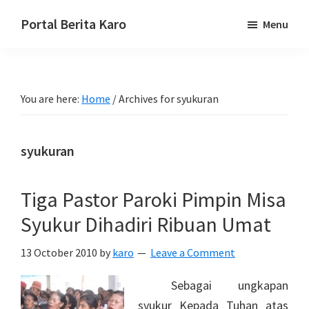
Skip
Skip
Skip
Portal Berita Karo
Menu
to
to
to
media
primary
main
primary
komunikasi
navigation
content
sidebar
Taneh
You are here:
Home
/
Archives for syukuran
Karo,
sejarah
budaya
syukuran
Karo.
Tiga Pastor Paroki Pimpin Misa
Syukur Dihadiri Ribuan Umat
13 October 2010
by
karo
Leave a Comment
Sebagai ungkapan
syukur Kepada Tuhan atas