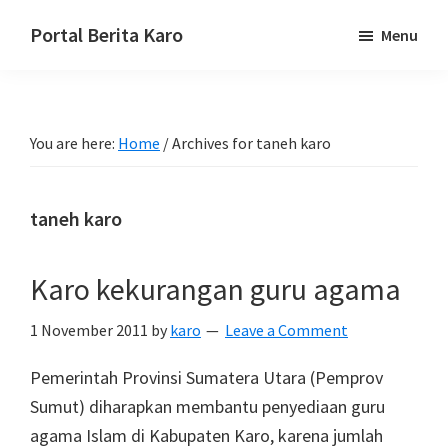
Skip
Skip
Skip
Portal Berita Karo
Menu
to
to
to
media
primary
main
primary
komunikasi
navigation
content
sidebar
Taneh
You are here:
Home
/
Archives for taneh karo
Karo,
sejarah
budaya
taneh karo
Karo.
Karo kekurangan guru agama
1 November 2011
by
karo
Leave a Comment
Pemerintah Provinsi Sumatera Utara (Pemprov
Sumut) diharapkan membantu penyediaan guru
agama Islam di Kabupaten Karo, karena jumlah