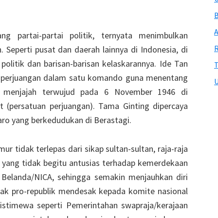
B
A
g partai-partai politik, ternyata menimbulkan
R
. Seperti pusat dan daerah lainnya di Indonesia, di
 politik dan barisan-barisan kelaskarannya. Ide Tan
T
 perjuangan dalam satu komando guna menentang
U
i menjajah terwujud pada 6 November 1946 di
t (persatuan perjuangan). Tama Ginting dipercaya
ro yang berkedudukan di Berastagi.
ur tidak terlepas dari sikap sultan-sultan, raja-raja
yang tidak begitu antusias terhadap kemerdekaan
elanda/NICA, sehingga semakin menjauhkan diri
ihak pro-republik mendesak kepada komite nasional
istimewa seperti Pemerintahan swapraja/kerajaan