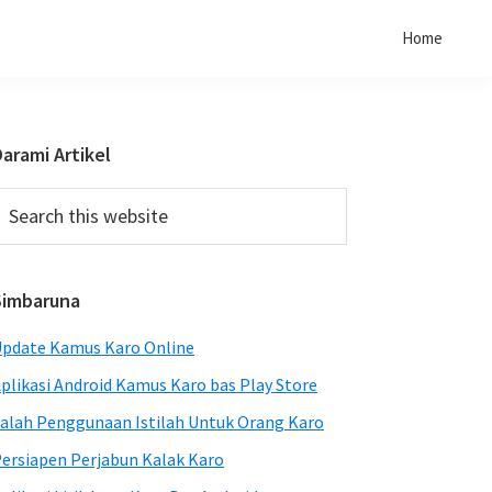
Home
Primary
arami Artikel
Sidebar
earch
his
ebsite
Simbaruna
pdate Kamus Karo Online
plikasi Android Kamus Karo bas Play Store
alah Penggunaan Istilah Untuk Orang Karo
ersiapen Perjabun Kalak Karo