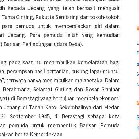
sih kepada Jepang yang telah berhasil mengusir
2 Tama Ginting, Rakutta Sembiring dan tokoh-tokoh
i para pemuda untuk mempersiapkan diri dalam
ri Jepang. Para pemuda inilah yang kemudian
L
 Barisan Perlindungan udara Desa).
P
ang pada saat itu menimbulkan kemelaratan bagi
R
an, perampsan hasil pertanian, busung lapar muncul
a”, ternyata hanya menimbulkan malapetaka. Dalam
a Berahmana, Selamat Ginting dan Bosar Sianipar
at) di Berastagi yang bertujuan membela ekonomi
 Jepang di Tanah Karo. Sekembalinya dari Medan
21 September 1945, di Berastagi sebagai kota
R
lkan pemuda untuk membentuk Barisan Pemuda
K
aikan berita Kemerdekaan.
U