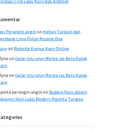
plikasi Lirik Lagu Karo Bas Android
Komentar
eo Perangin angin
on
Kebun Tarigan dan
endang Lima Puluh Kurang Dua
aro
on
Website Kamus Karo Online
Myna
on
Gelar Uru-urun Merga ras Beru Kalak
Karo
Myna
on
Gelar Uru-urun Merga ras Beru Kalak
Karo
pinta perangin angin
on
Budaya Karo dalam
kspresi Seni Lukis Modern Rasinta Tarigan
Categories
ategories