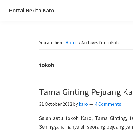
Skip
Skip
Skip
Portal Berita Karo
to
to
to
media
primary
main
primary
komunikasi
navigation
content
sidebar
Taneh
You are here:
Home
/
Archives for tokoh
Karo,
sejarah
budaya
tokoh
Karo.
Tama Ginting Pejuang Ka
31 October 2012
by
karo
4 Comments
Salah satu tokoh Karo, Tama Ginting, t
Sehingga ia hanyalah seorang pejuang ya