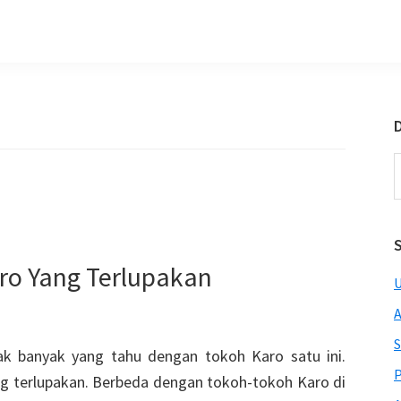
D
S
t
w
ro Yang Terlupakan
U
A
S
ak banyak yang tahu dengan tokoh Karo satu ini.
P
ng terlupakan. Berbeda dengan tokoh-tokoh Karo di