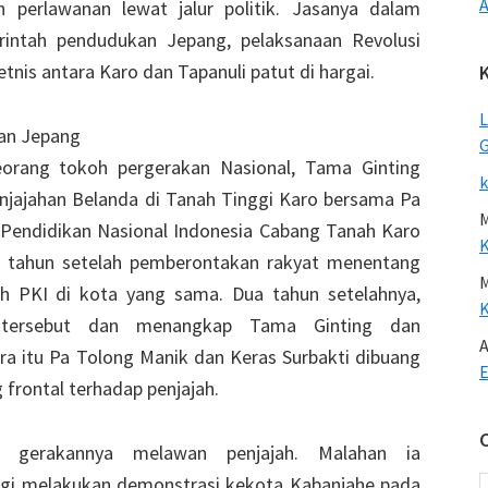
A
 perlawanan lewat jalur politik. Jasanya dalam
intah pendudukan Jepang, pelaksanaan Revolusi
tnis antara Karo dan Tapanuli patut di hargai.
L
an Jepang
G
rang tokoh pergerakan Nasional, Tama Ginting
k
njajahan Belanda di Tanah Tinggi Karo bersama Pa
 Pendidikan Nasional Indonesia Cabang Tanah Karo
uh tahun setelah pemberontakan rakyat menentang
eh PKI di kota yang sama. Dua tahun setelahnya,
 tersebut dan menangkap Tama Ginting dan
A
a itu Pa Tolong Manik dan Keras Surbakti dibuang
E
 frontal terhadap penjajah.
n gerakannya melawan penjajah. Malahan ia
agi melakukan demonstrasi kekota Kabanjahe pada
C