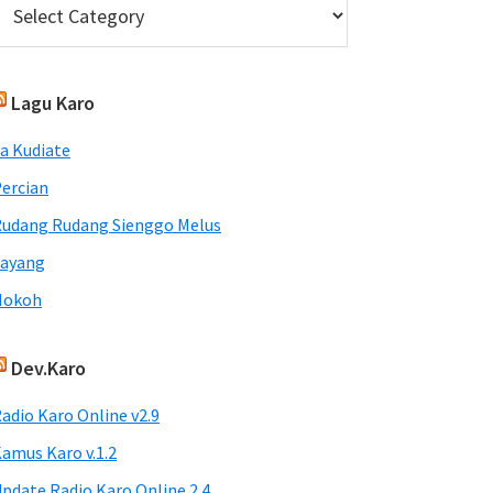
Lagu Karo
a Kudiate
ercian
udang Rudang Sienggo Melus
Sayang
Nokoh
Dev.Karo
adio Karo Online v2.9
amus Karo v.1.2
pdate Radio Karo Online 2.4