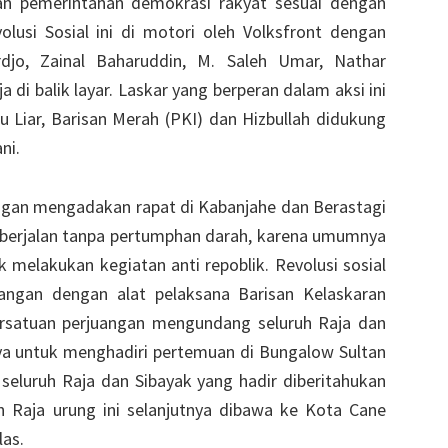
n pemerintahan demokrasi rakyat sesuai dengan
usi Sosial ini di motori oleh Volksfront dengan
jo, Zainal Baharuddin, M. Saleh Umar, Nathar
 di balik layar. Laskar yang berperan dalam aksi ini
 Liar, Barisan Merah (PKI) dan Hizbullah didukung
ni.
ngan mengadakan rapat di Kabanjahe dan Berastagi
 berjalan tanpa pertumphan darah, karena umumnya
k melakukan kegiatan anti repoblik. Revolusi sosial
uangan dengan alat pelaksana Barisan Kelaskaran
ersatuan perjuangan mengundang seluruh Raja dan
ya untuk menghadiri pertemuan di Bungalow Sultan
a seluruh Raja dan Sibayak yang hadir diberitahukan
n Raja urung ini selanjutnya dibawa ke Kota Cane
as.