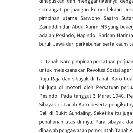
dihapuskan dan menggantikannya denga
semangat perjuangan kemerdekaan. Revol
pimpinan utama Sarwono Sastro Sutard
Zainuddin dan Abdul Xarim MS yang bekerja
adalah Pesindo, Napindo, Barisan Harimau
buruh Jawa dari perkebunan serta kaum ta
Di Tanah Karo pimpinan persatuan perjua
untuk melaksanakan Revolusi Sosial agar
Raja-Raja dan sibayak di Tanah Karo tida
ini juga di motori oleh Persatuan perj
Pesindo. Pada tanggal 3 Maret 1946, P
Sibayak di Tanah Karo beserta pengikutn
Deli di Bukit Gundaling. Seketika itu jug
penahanan atas dirinya. Para sibayak da
dibawah pengawasan pemerintah Tanah Al