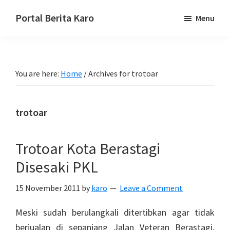
Skip
Skip
Skip
Portal Berita Karo
Menu
to
to
to
media
primary
main
primary
komunikasi
navigation
content
sidebar
Taneh
You are here:
Home
/
Archives for trotoar
Karo,
sejarah
budaya
trotoar
Karo.
Trotoar Kota Berastagi
Disesaki PKL
15 November 2011
by
karo
Leave a Comment
Meski sudah berulangkali ditertibkan agar tidak
berjualan di sepanjang Jalan Veteran Berastagi,