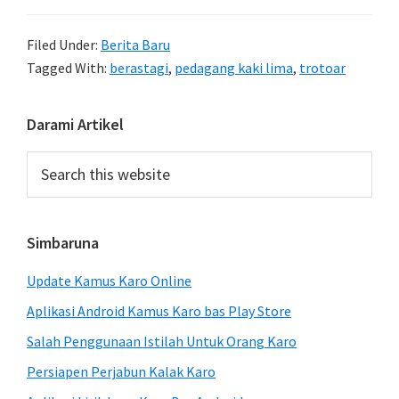
Filed Under:
Berita Baru
Tagged With:
berastagi
,
pedagang kaki lima
,
trotoar
Primary
Darami Artikel
Sidebar
Search
this
website
Simbaruna
Update Kamus Karo Online
Aplikasi Android Kamus Karo bas Play Store
Salah Penggunaan Istilah Untuk Orang Karo
Persiapen Perjabun Kalak Karo