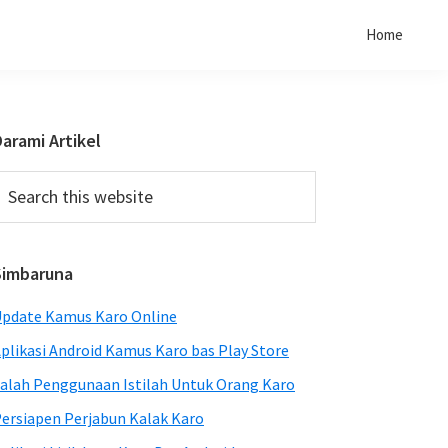
Home
Primary
arami Artikel
Sidebar
earch
his
ebsite
Simbaruna
pdate Kamus Karo Online
plikasi Android Kamus Karo bas Play Store
alah Penggunaan Istilah Untuk Orang Karo
ersiapen Perjabun Kalak Karo