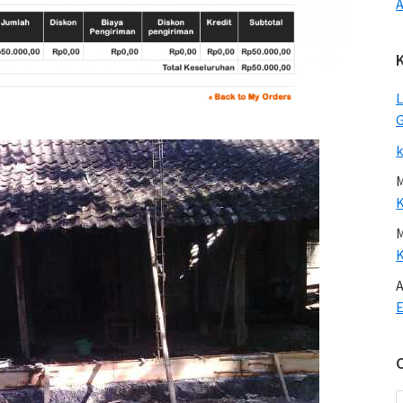
A
L
G
k
A
E
C