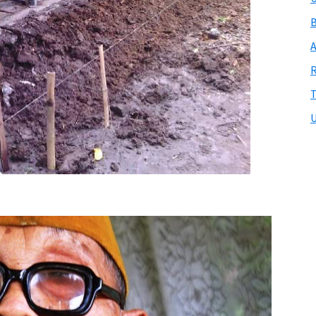
B
A
R
T
U