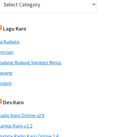
Lagu Karo
a Kudiate
ercian
udang Rudang Sienggo Melus
Sayang
Nokoh
Dev.Karo
adio Karo Online v2.9
amus Karo v.1.2
pdate Radio Karo Online 2.4