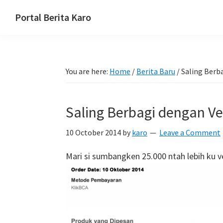
Skip
Skip
Skip
Portal Berita Karo
to
to
to
media
primary
main
primary
komunikasi
navigation
content
sidebar
Taneh
You are here:
Home
/
Berita Baru
/
Saling Berb
Karo,
sejarah
budaya
Saling Berbagi dengan V
Karo.
10 October 2014
by
karo
Leave a Comment
Mari si sumbangken 25.000 ntah lebih ku v