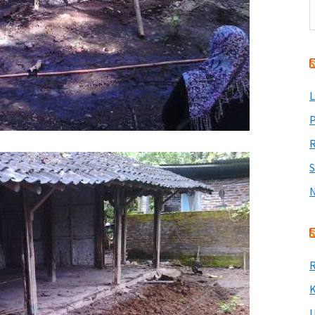
L
P
R
R
K
U