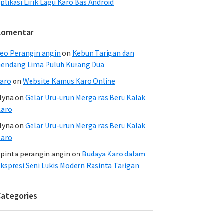
plikasi Lirik Lagu Karo Bas Android
Komentar
eo Perangin angin
on
Kebun Tarigan dan
endang Lima Puluh Kurang Dua
aro
on
Website Kamus Karo Online
Myna
on
Gelar Uru-urun Merga ras Beru Kalak
Karo
Myna
on
Gelar Uru-urun Merga ras Beru Kalak
Karo
pinta perangin angin
on
Budaya Karo dalam
kspresi Seni Lukis Modern Rasinta Tarigan
Categories
ategories