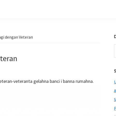
D
agi dengan Veteran
S
t
eteran
w
eteran-veteranta gelahna banci i banna rumahna.
U
A
S
P