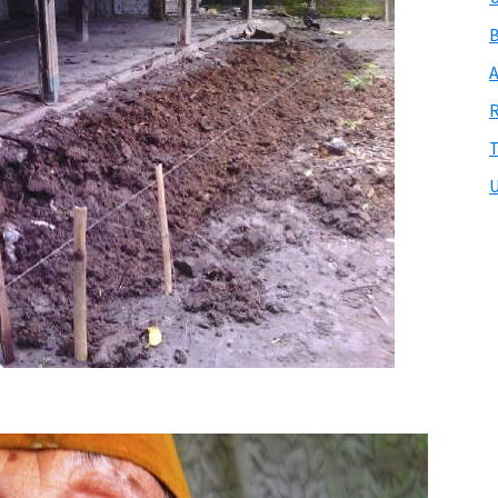
B
A
R
T
U