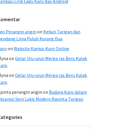
plikasi Lirik Lagu Karo Bas Android
Komentar
eo Perangin angin
on
Kebun Tarigan dan
endang Lima Puluh Kurang Dua
aro
on
Website Kamus Karo Online
Myna
on
Gelar Uru-urun Merga ras Beru Kalak
Karo
Myna
on
Gelar Uru-urun Merga ras Beru Kalak
Karo
pinta perangin angin
on
Budaya Karo dalam
kspresi Seni Lukis Modern Rasinta Tarigan
Categories
ategories