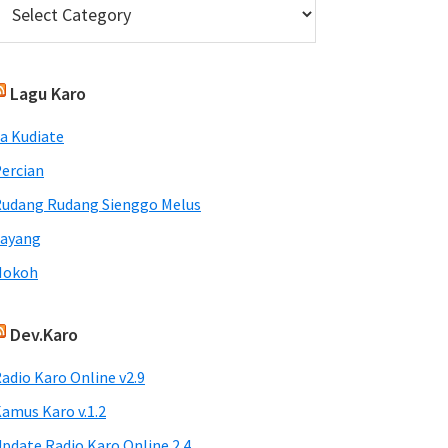
Lagu Karo
a Kudiate
ercian
udang Rudang Sienggo Melus
Sayang
Nokoh
Dev.Karo
adio Karo Online v2.9
amus Karo v.1.2
pdate Radio Karo Online 2.4