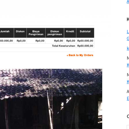
A
L
G
k
A
E
C