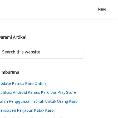
Home
Primary
arami Artikel
Sidebar
earch
his
ebsite
Simbaruna
pdate Kamus Karo Online
plikasi Android Kamus Karo bas Play Store
alah Penggunaan Istilah Untuk Orang Karo
ersiapen Perjabun Kalak Karo