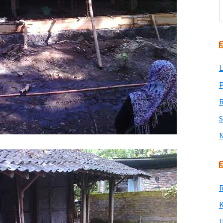
L
P
R
R
K
U