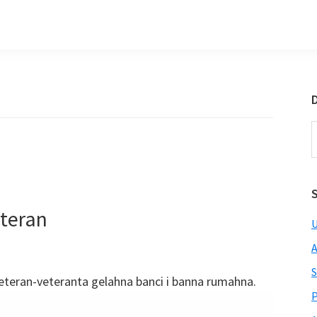
D
S
t
w
eteran
U
A
S
eteran-veteranta gelahna banci i banna rumahna.
P