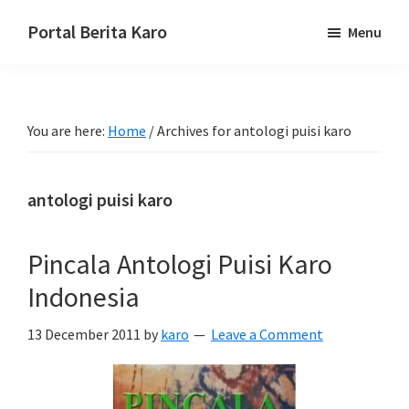
Skip
Skip
Skip
Portal Berita Karo
Menu
to
to
to
media
primary
main
primary
komunikasi
navigation
content
sidebar
Taneh
You are here:
Home
/
Archives for antologi puisi karo
Karo,
sejarah
budaya
antologi puisi karo
Karo.
Pincala Antologi Puisi Karo
Indonesia
13 December 2011
by
karo
Leave a Comment