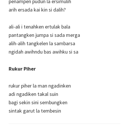
penampen pudun la ersimulih
arih ersada kai kin si dalih?
ali-ali i tenahken ertulak bala
pantangken jumpa si sada merga
alih-alih tangkelen la sambarsa
ngidah awihndu bas awihku si sa
Rukur Piher
rukur piher la man ngadinken
adi ngadiken takal suin
bagi sekin sini sembungken
sintak garut la tembesin