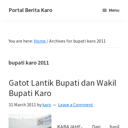
Skip
Skip
Skip
Portal Berita Karo
Menu
to
to
to
media
primary
main
primary
komunikasi
navigation
content
sidebar
Taneh
You are here:
Home
/
Archives for bupati karo 2011
Karo,
sejarah
budaya
bupati karo 2011
Karo.
Gatot Lantik Bupati dan Wakil
Bupati Karo
31 March 2011
by
karo
Leave a Comment
KABAJAHE- Dari hasil