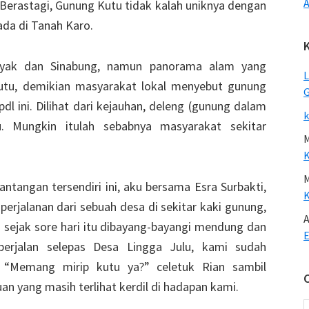
A
Berastagi, Gunung Kutu tidak kalah uniknya dengan
ada di Tanah Karo.
bayak dan Sinabung, namun panorama alam yang
L
utu, demikian masyarakat lokal menyebut gunung
G
dl ini. Dilihat dari kejauhan, deleng (gunung dalam
k
 Mungkin itulah sebabnya masyarakat sekitar
tangan tersendiri ini, aku bersama Esra Surbakti,
perjalanan dari sebuah desa di sekitar kaki gunung,
A
i sejak sore hari itu dibayang-bayangi mendung dan
E
berjalan selepas Desa Lingga Julu, kami sudah
“Memang mirip kutu ya?” celetuk Rian sambil
n yang masih terlihat kerdil di hadapan kami.
C