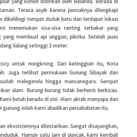
ilar yang konon didirikan oleh Belanda. Berada di
taman. Terasa asyik karena puncaknya dilengkapi
r dikelilingi tempat duduk batu dan terdapat lokasi
ami menemukan sisa-sisa ranting terbakar yang
g yang membuat api unggun, pikirku. Setelah puas
ang ilalang setinggi 2 meter.
ozy untuk nongkrong. Dari ketinggian itu, Kota
wah. Juga terlihat permukaan Gunung Sibayak dan
 sudah melegenda hingga mancanegara. Sempat
hkan alam. Burung-burung tidak berhenti berkicau.
 Kami betah berada di sini. Alam akrab menyapa dan
i gunung inilah kami abadikan persahabatan itu.
an ekosistemnya dilestarikan. Sangat disayangkan,
enduduk. Hampir satu jam di puncak, kami kembali