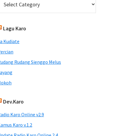
Lagu Karo
a Kudiate
ercian
udang Rudang Sienggo Melus
Sayang
Nokoh
Dev.Karo
adio Karo Online v2.9
amus Karo v.1.2
pdate Radio Karo Online 2.4