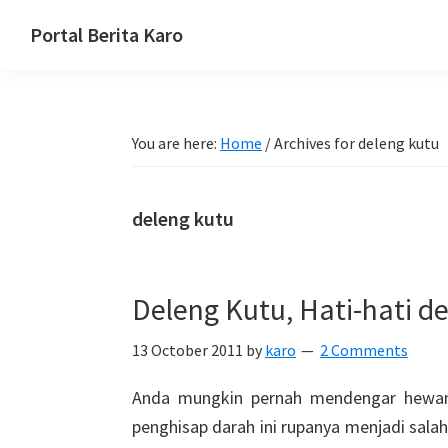
Skip
Skip
Skip
Portal Berita Karo
to
to
to
media
primary
main
primary
komunikasi
navigation
content
sidebar
Taneh
You are here:
Home
/
Archives for deleng kutu
Karo,
sejarah
budaya
deleng kutu
Karo.
Deleng Kutu, Hati-hati d
13 October 2011
by
karo
2 Comments
Anda mungkin pernah mendengar hewan 
penghisap darah ini rupanya menjadi sala