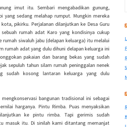
nung imut itu. Sembari mengabadikan gunung,
pi yang sedang melahap rumput. Mungkin mereka
kota, pikirku. Perjalanan dilanjutkan ke Desa Guru
at sebuah rumah adat Karo yang kondisinya cukup
L
rumah siwaluh jabu (delapan keluarga) itu melalui
m rumah adat yang dulu dihuni delapan keluarga ini
P
at onggokan pakaian dan barang bekas yang sudah
R
jak sepuluh tahun silam rumah peninggalan nenek
 sudah kosong lantaran keluarga yang dulu
 mengkonservasi bangunan tradisional ini sebagai
ternilai harganya. Pintu Rimba. Puas menyaksikan
R
dilanjutkan ke pintu rimba. Tapi gerimis sudah
K
u masuk itu. Di sinilah kami ditantang memanjat
U