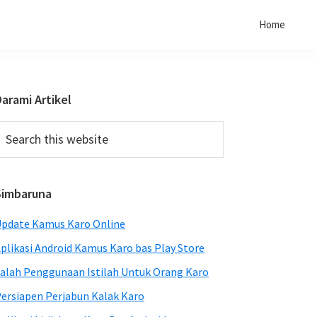
Home
Primary
arami Artikel
Sidebar
earch
his
ebsite
Simbaruna
pdate Kamus Karo Online
plikasi Android Kamus Karo bas Play Store
alah Penggunaan Istilah Untuk Orang Karo
ersiapen Perjabun Kalak Karo