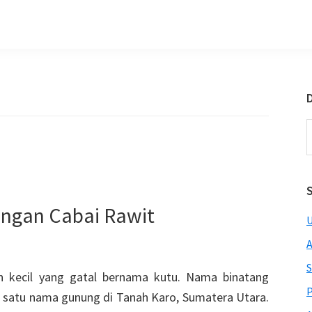
D
S
t
w
engan Cabai Rawit
U
A
S
kecil yang gatal bernama kutu. Nama binatang
P
h satu nama gunung di Tanah Karo, Sumatera Utara.