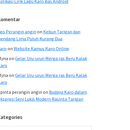
plikasi Lirik Lagu Karo Bas Android
Komentar
eo Perangin angin
on
Kebun Tarigan dan
endang Lima Puluh Kurang Dua
aro
on
Website Kamus Karo Online
Myna
on
Gelar Uru-urun Merga ras Beru Kalak
Karo
Myna
on
Gelar Uru-urun Merga ras Beru Kalak
Karo
pinta perangin angin
on
Budaya Karo dalam
kspresi Seni Lukis Modern Rasinta Tarigan
Categories
ategories