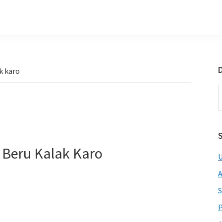
D
k karo
S
t
w
 Beru Kalak Karo
U
A
S
P