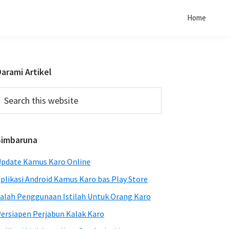
Home
Primary
arami Artikel
Sidebar
earch
his
ebsite
Simbaruna
pdate Kamus Karo Online
plikasi Android Kamus Karo bas Play Store
alah Penggunaan Istilah Untuk Orang Karo
ersiapen Perjabun Kalak Karo