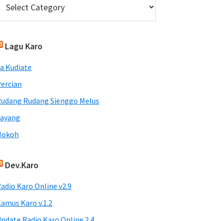
Lagu Karo
a Kudiate
ercian
udang Rudang Sienggo Melus
Sayang
Nokoh
Dev.Karo
adio Karo Online v2.9
amus Karo v.1.2
pdate Radio Karo Online 2.4