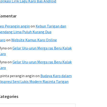
plikasi Lirik Lagu Karo Bas Android
Komentar
eo Perangin angin
on
Kebun Tarigan dan
endang Lima Puluh Kurang Dua
aro
on
Website Kamus Karo Online
Myna
on
Gelar Uru-urun Merga ras Beru Kalak
Karo
Myna
on
Gelar Uru-urun Merga ras Beru Kalak
Karo
pinta perangin angin
on
Budaya Karo dalam
kspresi Seni Lukis Modern Rasinta Tarigan
Categories
ategories