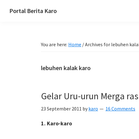
Skip
Skip
Skip
Portal Berita Karo
to
to
to
media
primary
main
primary
komunikasi
navigation
content
sidebar
Taneh
You are here:
Home
/
Archives for lebuhen kala
Karo,
sejarah
budaya
lebuhen kalak karo
Karo.
Gelar Uru-urun Merga ras
23 September 2011
by
karo
16 Comments
1. Karo-karo