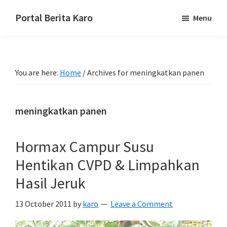
Skip
Skip
Skip
Portal Berita Karo
Menu
to
to
to
media
primary
main
primary
komunikasi
navigation
content
sidebar
Taneh
You are here:
Home
/
Archives for meningkatkan panen
Karo,
sejarah
budaya
meningkatkan panen
Karo.
Hormax Campur Susu
Hentikan CVPD & Limpahkan
Hasil Jeruk
13 October 2011
by
karo
Leave a Comment