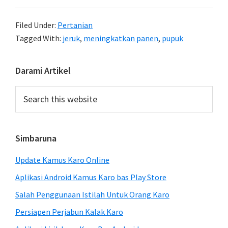
Filed Under:
Pertanian
Tagged With:
jeruk
,
meningkatkan panen
,
pupuk
Primary
Darami Artikel
Sidebar
Search
this
website
Simbaruna
Update Kamus Karo Online
Aplikasi Android Kamus Karo bas Play Store
Salah Penggunaan Istilah Untuk Orang Karo
Persiapen Perjabun Kalak Karo