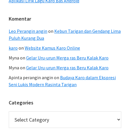
Aplikasi Lirik Lagu Karo Bas Android
Komentar
Leo Perangin angin
on
Kebun Tarigan dan Gendang Lima
Puluh Kurang Dua
karo
on
Website Kamus Karo Online
Myna
on
Gelar Uru-urun Merga ras Beru Kalak Karo
Myna
on
Gelar Uru-urun Merga ras Beru Kalak Karo
Apinta perangin angin
on
Budaya Karo dalam Ekspresi
Seni Lukis Modern Rasinta Tarigan
Categories
Categories