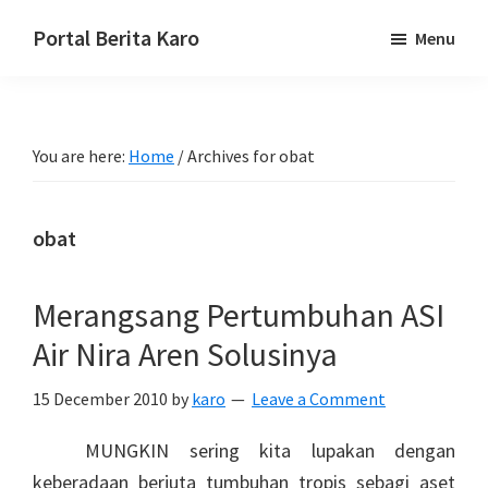
Skip
Skip
Skip
Portal Berita Karo
Menu
to
to
to
media
primary
main
primary
komunikasi
navigation
content
sidebar
Taneh
You are here:
Home
/
Archives for obat
Karo,
sejarah
budaya
obat
Karo.
Merangsang Pertumbuhan ASI
Air Nira Aren Solusinya
15 December 2010
by
karo
Leave a Comment
MUNGKIN sering kita lupakan dengan
keberadaan berjuta tumbuhan tropis sebagi aset