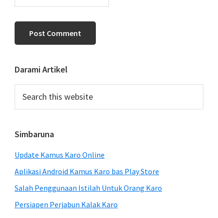
Primary
Darami Artikel
Sidebar
Search
this
website
Simbaruna
Update Kamus Karo Online
Aplikasi Android Kamus Karo bas Play Store
Salah Penggunaan Istilah Untuk Orang Karo
Persiapen Perjabun Kalak Karo