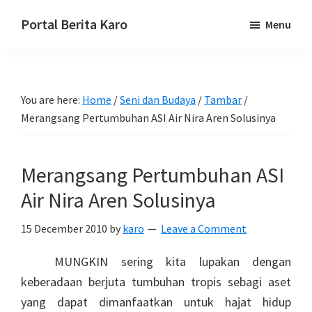
Skip
Skip
Skip
Portal Berita Karo
Menu
to
to
to
media
primary
main
primary
komunikasi
navigation
content
sidebar
Taneh
You are here:
Home
/
Seni dan Budaya
/
Tambar
/
Karo,
Merangsang Pertumbuhan ASI Air Nira Aren Solusinya
sejarah
budaya
Karo.
Merangsang Pertumbuhan ASI
Air Nira Aren Solusinya
15 December 2010
by
karo
Leave a Comment
MUNGKIN sering kita lupakan dengan
keberadaan berjuta tumbuhan tropis sebagi aset
yang dapat dimanfaatkan untuk hajat hidup