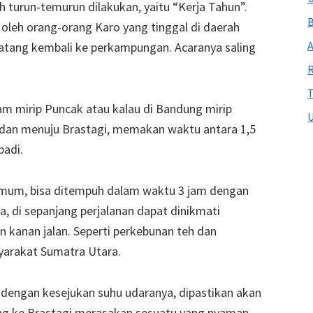
ah turun-temurun dilakukan, yaitu “Kerja Tahun”.
B
 oleh orang-orang Karo yang tinggal di daerah
A
atang kembali ke perkampungan. Acaranya saling
R
T
m mirip Puncak atau kalau di Bandung mirip
U
edan menuju Brastagi, memakan waktu antara 1,5
badi.
mum, bisa ditempuh dalam waktu 3 jam dengan
, di sepanjang perjalanan dapat dinikmati
n kanan jalan. Seperti perkebunan teh dan
yarakat Sumatra Utara.
engan kesejukan suhu udaranya, dipastikan akan
ng ke Brastagi merasakan sesuatu yang nyaman.