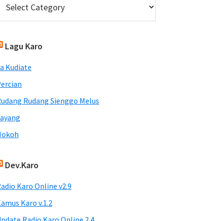
Lagu Karo
a Kudiate
ercian
udang Rudang Sienggo Melus
Sayang
Nokoh
Dev.Karo
adio Karo Online v2.9
amus Karo v.1.2
pdate Radio Karo Online 2.4