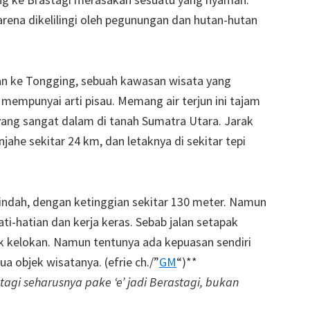
 karena dikelilingi oleh pegunungan dan hutan-hutan
tkan ke Tongging, sebuah kawasan wisata yang
 mempunyai arti pisau. Memang air terjun ini tajam
 yang sangat dalam di tanah Sumatra Utara. Jarak
anjahe sekitar 24 km, dan letaknya di sekitar tepi
 indah, dengan ketinggian sekitar 130 meter. Namun
ti-hatian dan kerja keras. Sebab jalan setapak
k kelokan. Namun tentunya ada kepuasan sendiri
 objek wisatanya. (efrie ch./”
GM
“)**
stagi seharusnya pake ‘e’ jadi Berastagi, bukan