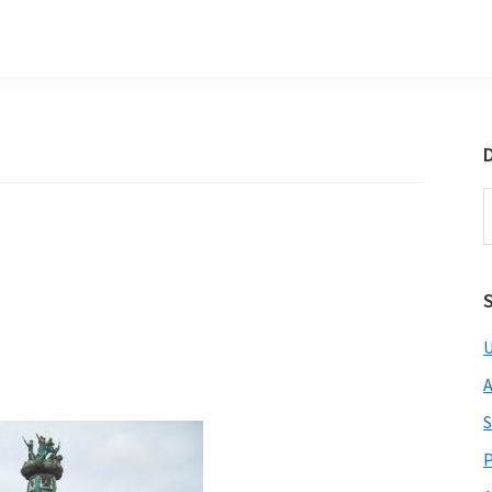
D
S
t
w
U
A
S
P