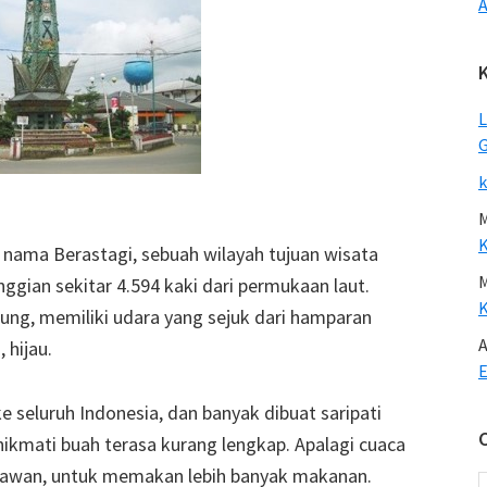
A
L
G
k
a nama Berastagi, sebuah wilayah tujuan wisata
nggian sekitar 4.594 kaki dari permukaan laut.
nung, memiliki udara yang sejuk dari hamparan
A
 hijau.
E
e seluruh Indonesia, dan banyak dibuat saripati
nikmati buah terasa kurang lengkap. Apalagi cuaca
tawan, untuk memakan lebih banyak makanan.
C