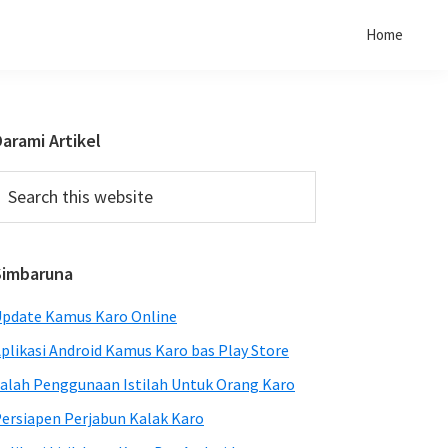
Home
Primary
arami Artikel
Sidebar
earch
his
ebsite
Simbaruna
pdate Kamus Karo Online
plikasi Android Kamus Karo bas Play Store
alah Penggunaan Istilah Untuk Orang Karo
ersiapen Perjabun Kalak Karo