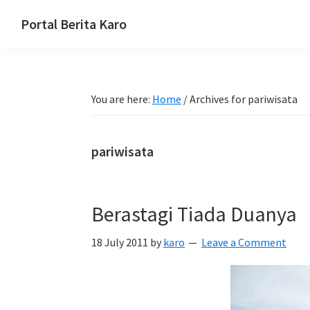
Skip
Skip
Skip
Portal Berita Karo
to
to
to
media
primary
main
primary
komunikasi
navigation
content
sidebar
Taneh
You are here:
Home
/
Archives for pariwisata
Karo,
sejarah
budaya
pariwisata
Karo.
Berastagi Tiada Duanya
18 July 2011
by
karo
Leave a Comment