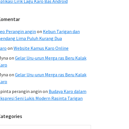
plikasi Lirik Lagu Karo Bas Android
Komentar
eo Perangin angin
on
Kebun Tarigan dan
endang Lima Puluh Kurang Dua
aro
on
Website Kamus Karo Online
Myna
on
Gelar Uru-urun Merga ras Beru Kalak
Karo
Myna
on
Gelar Uru-urun Merga ras Beru Kalak
Karo
pinta perangin angin
on
Budaya Karo dalam
kspresi Seni Lukis Modern Rasinta Tarigan
Categories
ategories