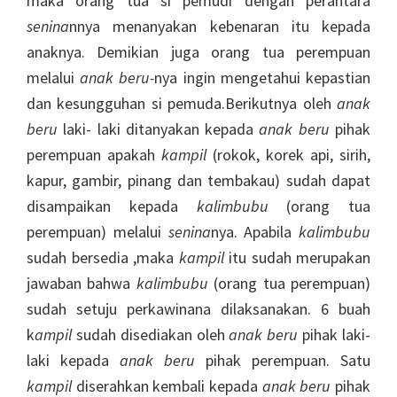
maka orang tua si pemudi dengan perantara
senina
nnya menanyakan kebenaran itu kepada
anaknya. Demikian juga orang tua perempuan
melalui
anak beru-
nya ingin mengetahui kepastian
dan kesungguhan si pemuda.Berikutnya oleh
anak
beru
laki- laki ditanyakan kepada
anak beru
pihak
perempuan apakah
kampil
(rokok, korek api, sirih,
kapur, gambir, pinang dan tembakau) sudah dapat
disampaikan kepada
kalimbubu
(orang tua
perempuan) melalui
senina
nya. Apabila
kalimbubu
sudah bersedia ,maka
kampil
itu sudah merupakan
jawaban bahwa
kalimbubu
(orang tua perempuan)
sudah setuju perkawinana dilaksanakan. 6 buah
k
ampil
sudah disediakan oleh
anak beru
pihak laki-
laki kepada
anak beru
pihak perempuan. Satu
kampil
diserahkan kembali kepada
anak beru
pihak