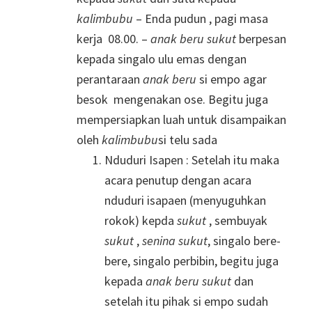
kalimbubu
– Enda pudun , pagi masa
kerja 08.00. –
anak beru
sukut
berpesan
kepada singalo ulu emas dengan
perantaraan
anak beru
si empo agar
besok mengenakan ose. Begitu juga
mempersiapkan luah untuk disampaikan
oleh
kalimbubu
si telu sada
Nduduri Isapen : Setelah itu maka
acara penutup dengan acara
nduduri isapaen (menyuguhkan
rokok) kepda
sukut
, sembuyak
sukut
,
senina
sukut
, singalo bere-
bere, singalo perbibin, begitu juga
kepada
anak beru
sukut
dan
setelah itu pihak si empo sudah