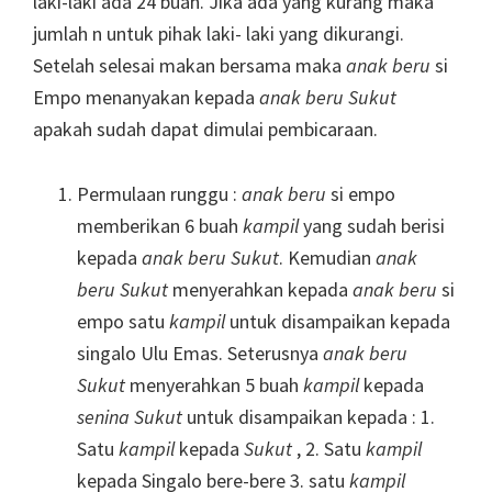
laki-laki ada 24 buah. Jika ada yang kurang maka
jumlah n untuk pihak laki- laki yang dikurangi.
Setelah selesai makan bersama maka
anak beru
si
Empo menanyakan kepada
anak beru
Sukut
apakah sudah dapat dimulai pembicaraan.
Permulaan runggu :
anak beru
si empo
memberikan 6 buah
kampil
yang sudah berisi
kepada
anak beru
Sukut
. Kemudian
anak
beru
Sukut
menyerahkan kepada
anak beru
si
empo satu
kampil
untuk disampaikan kepada
singalo Ulu Emas. Seterusnya
anak beru
Sukut
menyerahkan 5 buah
kampil
kepada
senina
Sukut
untuk disampaikan kepada : 1.
Satu
kampil
kepada
Sukut
, 2. Satu
kampil
kepada Singalo bere-bere 3. satu
kampil