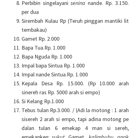
Perbibin singelayani
senina
nande. Rp. 3.150.
per dua
Sirembah Kulau Rp (Teruh pinggan mantiki lit
tembakau)
Gamet Rp. 2.000
Bapa Tua.Rp. 1.000
Bapa Nguda Rp. 1.000
Impal bapa Sintua Rp. 1.000
Impal nande Sintua.Rp. 1.000
Kepala Desa Rp. 15.000. (Rp 10.000 arah
sinereh ras Rp. 5000 arah si empo)
Si Kelang Rp.1.000
Tebus tulan Rp.3.000. / (Adi la motong : 1 arah
sisereh 2 arah si empo, tapi adina motong pe
dalan tulan 6 emekap 4 man si sereh,
emekapken:
sukut
, Gamet,,
kalimbubu
,
anak