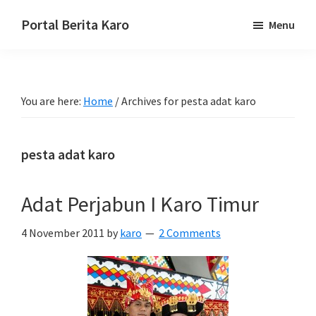
Skip
Skip
Skip
Portal Berita Karo
Menu
to
to
to
media
primary
main
primary
komunikasi
navigation
content
sidebar
Taneh
You are here:
Home
/
Archives for pesta adat karo
Karo,
sejarah
budaya
pesta adat karo
Karo.
Adat Perjabun I Karo Timur
4 November 2011
by
karo
2 Comments