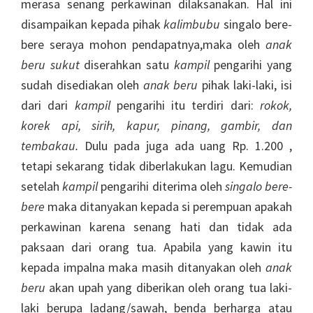
merasa senang perkawinan dilaksanakan. Hal ini
disampaikan kepada pihak
kalimbubu
singalo bere-
bere seraya mohon pendapatnya,maka oleh
anak
beru
sukut
diserahkan satu
kampil
pengarihi yang
sudah disediakan oleh
anak beru
pihak laki-laki, isi
dari dari
kampil
pengarihi itu terdiri dari:
rokok,
korek api, sirih, kapur, pinang, gambir, dan
te
mbakau
.
Dulu pada juga ada uang Rp. 1.200 ,
tetapi sekarang tidak diberlakukan lagu. Kemudian
setelah
kampil
pengarihi diterima oleh
singalo bere-
bere
maka ditanyakan kepada si perempuan apakah
perkawinan karena senang hati dan tidak ada
paksaan dari orang tua. Apabila yang kawin itu
kepada impalna maka masih ditanyakan oleh
anak
beru
akan upah yang diberikan oleh orang tua laki-
laki berupa ladang/sawah, benda berharga atau