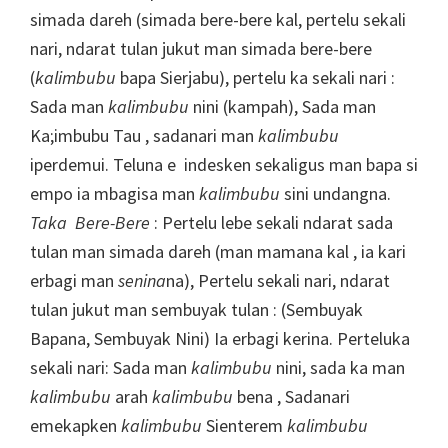
simada dareh (simada bere-bere kal, pertelu sekali
nari, ndarat tulan jukut man simada bere-bere
(
kalimbubu
bapa Sierjabu), pertelu ka sekali nari :
Sada man
kalimbubu
nini (kampah), Sada man
Ka;imbubu Tau , sadanari man
kalimbubu
iperdemui. Teluna e indesken sekaligus man bapa si
empo ia mbagisa man
kalimbubu
sini undangna.
Taka Bere-Bere
: Pertelu lebe sekali ndarat sada
tulan man simada dareh (man mamana kal , ia kari
erbagi man
senina
na), Pertelu sekali nari, ndarat
tulan jukut man sembuyak tulan : (Sembuyak
Bapana, Sembuyak Nini) Ia erbagi kerina. Perteluka
sekali nari: Sada man
kalimbubu
nini, sada ka man
kalimbubu
arah
kalimbubu
bena , Sadanari
emekapken
kalimbubu
Sienterem
kalimbubu