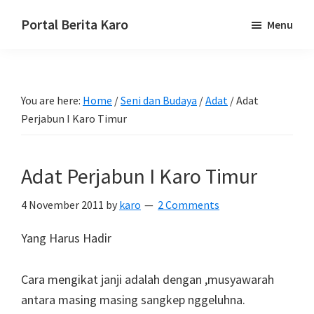
Skip
Skip
Skip
Portal Berita Karo
Menu
to
to
to
media
primary
main
primary
komunikasi
navigation
content
sidebar
Taneh
You are here:
Home
/
Seni dan Budaya
/
Adat
/
Adat
Karo,
Perjabun I Karo Timur
sejarah
budaya
Karo.
Adat Perjabun I Karo Timur
4 November 2011
by
karo
2 Comments
Yang Harus Hadir
Cara mengikat janji adalah dengan ,musyawarah
antara masing masing sangkep nggeluhna.