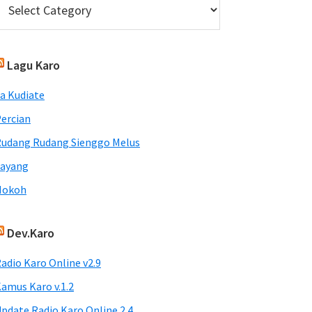
Lagu Karo
a Kudiate
ercian
udang Rudang Sienggo Melus
Sayang
Nokoh
Dev.Karo
adio Karo Online v2.9
amus Karo v.1.2
pdate Radio Karo Online 2.4