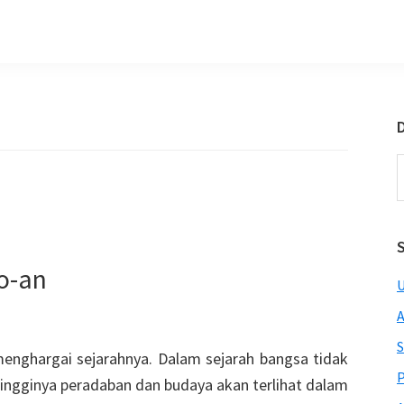
D
S
t
w
o-an
U
A
S
enghargai sejarahnya. Dalam sejarah bangsa tidak
P
ingginya peradaban dan budaya akan terlihat dalam