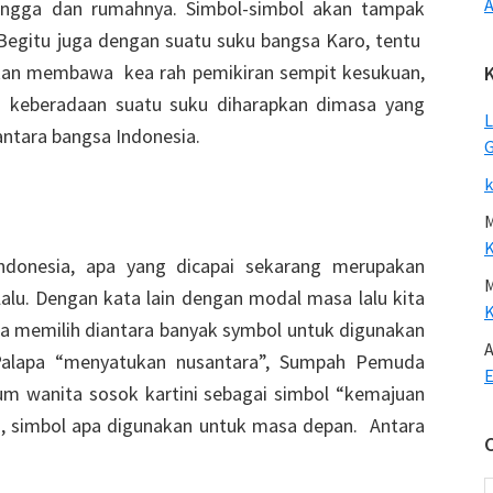
A
tangga dan rumahnya. Simbol-simbol akan tampak
 Begitu juga dengan suatu suku bangsa Karo, tentu
ukan membawa kea rah pemikiran sempit kesukuan,
a keberadaan suatu suku diharapkan dimasa yang
L
antara bangsa Indonesia.
G
k
Indonesia, apa yang dicapai sekarang merupakan
lu. Dengan kata lain dengan modal masa lalu kita
a memilih diantara banyak symbol untuk digunakan
A
alapa “menyatukan nusantara”, Sumpah Pemuda
E
m wanita sosok kartini sebagai simbol “kemajuan
ro, simbol apa digunakan untuk masa depan. Antara
C