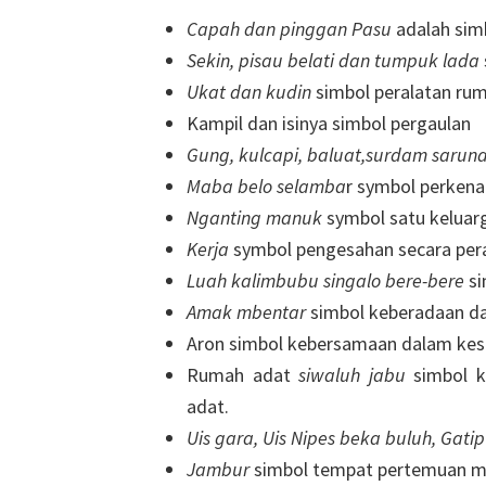
Capah dan pinggan Pasu
adalah si
Sekin, pisau belati dan tumpuk lada
Ukat dan kudin
simbol peralatan ru
Kampil dan isinya simbol pergaulan
Gung, kulcapi, baluat,surdam saru
Maba belo selamba
r symbol perkena
Nganting manuk
symbol satu kelua
Kerja
symbol pengesahan secara per
Luah kalimbubu singalo bere-bere
si
Amak mbentar
simbol keberadaan d
Aron simbol kebersamaan dalam kes
Rumah adat
siwaluh jabu
simbol k
adat.
Uis gara, Uis Nipes beka buluh, Gat
Jambur
simbol tempat pertemuan 