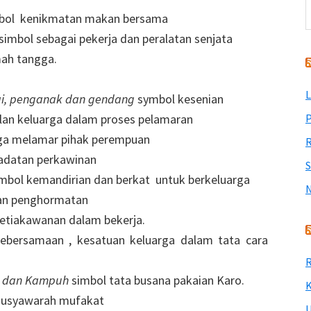
mbol kenikmatan makan bersama
simbol sebagai pekerja dan peralatan senjata
mah tangga.
L
nai, penganak dan gendang
symbol kesenian
lan keluarga dalam proses pelamaran
P
rga melamar pihak perempuan
R
adatan perkawinan
mbol kemandirian dan berkat untuk berkeluarga
an penghormatan
etiakawanan dalam bekerja.
ebersamaan , kesatuan keluarga dalam tata cara
R
ip dan Kampuh
simbol tata busana pakaian Karo.
K
musyawarah mufakat
U