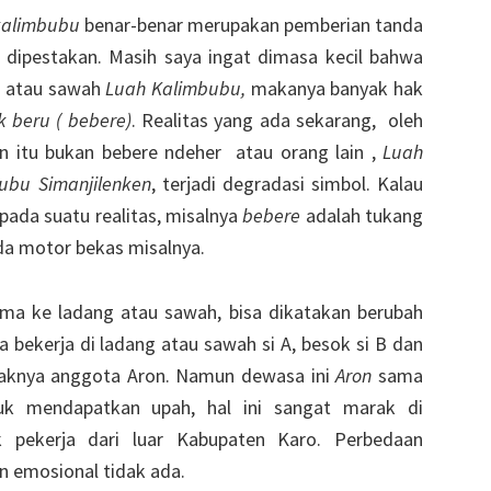
kalimbubu
benar-benar merupakan pemberian tanda
dipestakan. Masih saya ingat dimasa kecil bahwa
g atau sawah
Luah Kalimbubu,
makanya banyak hak
 beru ( bebere)
. Realitas yang ada sekarang, oleh
 itu bukan bebere ndeher atau orang lain ,
Luah
ubu Simanjilenken
, terjadi degradasi simbol. Kalau
 pada suatu realitas, misalnya
bebere
adalah tukang
da motor bekas misalnya.
ma ke ladang atau sawah, bisa dikatakan berubah
 bekerja di ladang atau sawah si A, besok si B dan
nyaknya anggota Aron. Namun dewasa ini
Aron
sama
k mendapatkan upah, hal ini sangat marak di
 pekerja dari luar Kabupaten Karo. Perbedaan
n emosional tidak ada.