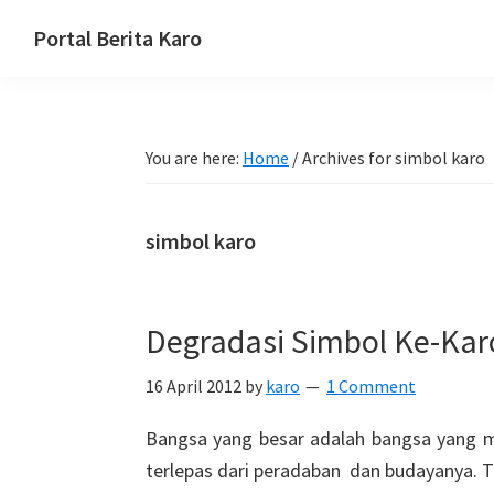
Skip
Skip
Skip
Portal Berita Karo
to
to
to
media
primary
main
primary
komunikasi
navigation
content
sidebar
Taneh
You are here:
Home
/
Archives for simbol karo
Karo,
sejarah
budaya
simbol karo
Karo.
Degradasi Simbol Ke-Kar
16 April 2012
by
karo
1 Comment
Bangsa yang besar adalah bangsa yang m
terlepas dari peradaban dan budayanya. T