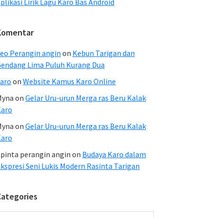
plikasi Lirik Lagu Karo Bas Android
Komentar
eo Perangin angin
on
Kebun Tarigan dan
endang Lima Puluh Kurang Dua
aro
on
Website Kamus Karo Online
Myna
on
Gelar Uru-urun Merga ras Beru Kalak
Karo
Myna
on
Gelar Uru-urun Merga ras Beru Kalak
Karo
pinta perangin angin
on
Budaya Karo dalam
kspresi Seni Lukis Modern Rasinta Tarigan
Categories
ategories