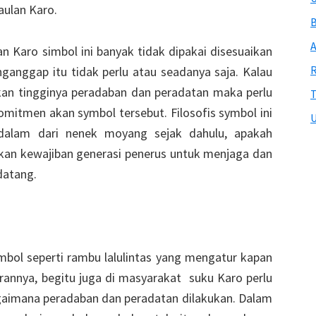
ulan Karo.
B
A
 Karo simbol ini banyak tidak dipakai disesuaikan
R
ganggap itu tidak perlu atau seadanya saja. Kalau
kan tingginya peradaban dan peradatan maka perlu
T
omitmen akan symbol tersebut. Filosofis symbol ini
U
lam dari nenek moyang sejak dahulu, apakah
akan kewajiban generasi penerus untuk menjaga dan
datang.
bol seperti rambu lalulintas yang mengatur kapan
rannya, begitu juga di masyarakat suku Karo perlu
gaimana peradaban dan peradatan dilakukan. Dalam