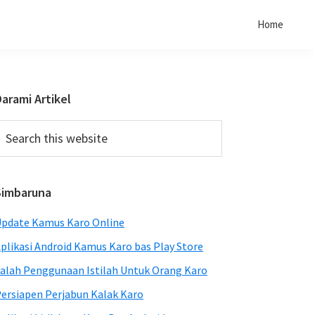
Home
Primary
arami Artikel
Sidebar
earch
his
ebsite
Simbaruna
pdate Kamus Karo Online
plikasi Android Kamus Karo bas Play Store
alah Penggunaan Istilah Untuk Orang Karo
ersiapen Perjabun Kalak Karo