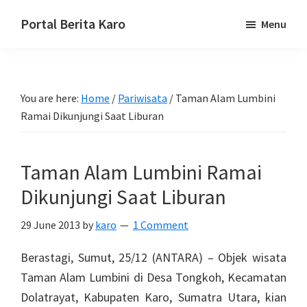
Skip
Skip
Skip
Portal Berita Karo
Menu
to
to
to
media
primary
main
primary
komunikasi
navigation
content
sidebar
Taneh
You are here:
Home
/
Pariwisata
/
Taman Alam Lumbini
Karo,
Ramai Dikunjungi Saat Liburan
sejarah
budaya
Karo.
Taman Alam Lumbini Ramai
Dikunjungi Saat Liburan
29 June 2013
by
karo
1 Comment
Berastagi, Sumut, 25/12 (ANTARA) – Objek wisata
Taman Alam Lumbini di Desa Tongkoh, Kecamatan
Dolatrayat, Kabupaten Karo, Sumatra Utara, kian