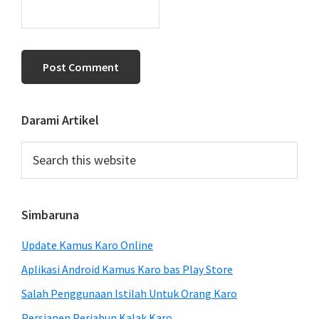
Primary
Darami Artikel
Sidebar
Search
this
website
Simbaruna
Update Kamus Karo Online
Aplikasi Android Kamus Karo bas Play Store
Salah Penggunaan Istilah Untuk Orang Karo
Persiapen Perjabun Kalak Karo