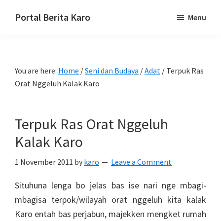
Skip
Skip
Skip
Portal Berita Karo
Menu
to
to
to
media
primary
main
primary
komunikasi
navigation
content
sidebar
Taneh
You are here:
Home
/
Seni dan Budaya
/
Adat
/
Terpuk Ras
Karo,
Orat Nggeluh Kalak Karo
sejarah
budaya
Karo.
Terpuk Ras Orat Nggeluh
Kalak Karo
1 November 2011
by
karo
Leave a Comment
Situhuna lenga bo jelas bas ise nari nge mbagi-
mbagisa terpok/wilayah orat nggeluh kita kalak
Karo entah bas perjabun, majekken mengket rumah