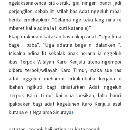
ngelaksanakenca sitik-sitik, gia ningen banci jadi
perjengilen, sebab lit istilah bas Adat nggeluh mbar
berita emekapken: “Gelarna nge teku lang nina (e
mberet kal e adina la i ikuti katana e)”.
Ekap makana nikatakan bas cakap adat: “Uga litna
bage i baba”, “Uga adatna bage ni dalanken “.
Misalna adina lit sekalak anak perana ia nggeluh
ibas Terpok Wilayah Karo Kenjulu atena ngempoi
diberu terpok/wilayah Karo Timur, maka sue ras
adat nggeluh mehamat erkalimbubu kerjana e
ibahan ngikuti bagi siniaturken Adat nggeluh
Terpok Karo Timur kai nina ipesikap, labo banci
ipaksaken bagi adat kegeluhen Karo Kenjulu asal
kutana e. ( Ngajarsa Sinuraya
)
cataten : terpok bali ertina ras kata terpuk.