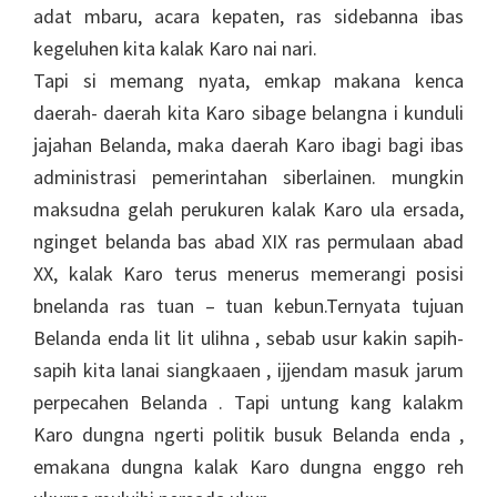
adat mbaru, acara kepaten, ras sidebanna ibas
kegeluhen kita kalak Karo nai nari.
Tapi si memang nyata, emkap makana kenca
daerah- daerah kita Karo sibage belangna i kunduli
jajahan Belanda, maka daerah Karo ibagi bagi ibas
administrasi pemerintahan siberlainen. mungkin
maksudna gelah perukuren kalak Karo ula ersada,
nginget belanda bas abad XIX ras permulaan abad
XX, kalak Karo terus menerus memerangi posisi
bnelanda ras tuan – tuan kebun.Ternyata tujuan
Belanda enda lit lit ulihna , sebab usur kakin sapih-
sapih kita lanai siangkaaen , ijjendam masuk jarum
perpecahen Belanda . Tapi untung kang kalakm
Karo dungna ngerti politik busuk Belanda enda ,
emakana dungna kalak Karo dungna enggo reh