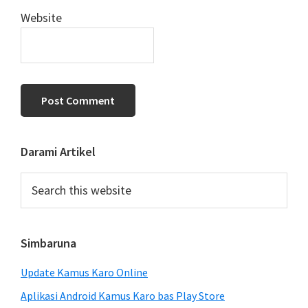
Website
Primary
Darami Artikel
Sidebar
Search
this
website
Simbaruna
Update Kamus Karo Online
Aplikasi Android Kamus Karo bas Play Store