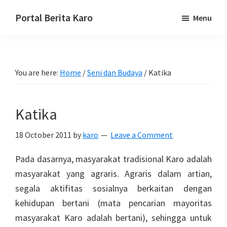
Skip
Skip
Skip
Portal Berita Karo
Menu
to
to
to
media
primary
main
primary
komunikasi
navigation
content
sidebar
Taneh
You are here:
Home
/
Seni dan Budaya
/
Katika
Karo,
sejarah
budaya
Katika
Karo.
18 October 2011
by
karo
Leave a Comment
Pada dasarnya, masyarakat tradisional Karo adalah
masyarakat yang agraris. Agraris dalam artian,
segala aktifitas sosialnya berkaitan dengan
kehidupan bertani (mata pencarian mayoritas
masyarakat Karo adalah bertani), sehingga untuk